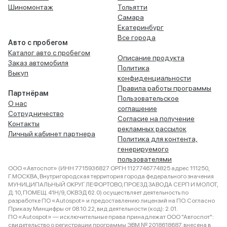
Шиномонтаж
Тольятти
Самара
Екатеринбург
Все города
Авто с пробегом
Каталог авто с пробегом
Описание продукта
Заказ автомобиля
Политика
Выкуп
конфиденциальности
Правила работы программы
Партнёрам
Пользовательское
О нас
соглашение
Сотрудничество
Согласие на получение
Контакты
рекламных рассылок
Личный кабинет партнера
Политика для контента,
генерируемого
пользователями
ООО «Автоспот» (ИНН 7715936827 ОРГН 1127746774825 адрес 111250,
Г.МОСКВА, Внутригородская территория города федерального значения
МУНИЦИПАЛЬНЫЙ ОКРУГ ЛЕФОРТОВО, ПРОЕЗД ЗАВОДА СЕРП И МОЛОТ,
Д. 10, ПОМЕЩ. 41Н/9, ОКВЭД 62.0) осуществляет деятельность по
разработке ПО «Autospot» и предоставлению лицензий на ПО. Согласно
Приказу Минцифры от 08.10.22, вид деятельности (код): 2.01.
ПО «Autospot» — исключительные права принадлежат ООО "Автоспот":
свидетельство о регистрации программы ЭВМ № 2018618687, внесена в