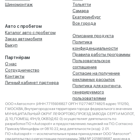
Шиномонтаж
Тольятти
Самара
Екатеринбург
Все города
Авто с пробегом
Каталог авто с пробегом
Описание продукта
Заказ автомобиля
Политика
Выкуп
конфиденциальности
Правила работы программы
Партнёрам
Пользовательское
О нас
соглашение
Сотрудничество
Согласие на получение
Контакты
рекламных рассылок
Личный кабинет партнера
Политика для контента,
генерируемого
пользователями
ООО «Автоспот» (ИНН 7715936827 ОРГН 1127746774825 адрес 111250,
Г.МОСКВА, Внутригородская территория города федерального значения
МУНИЦИПАЛЬНЫЙ ОКРУГ ЛЕФОРТОВО, ПРОЕЗД ЗАВОДА СЕРП И МОЛОТ,
Д. 10, ПОМЕЩ. 41Н/9, ОКВЭД 62.0) осуществляет деятельность по
разработке ПО «Autospot» и предоставлению лицензий на ПО. Согласно
Приказу Минцифры от 08.10.22, вид деятельности (код): 2.01.
ПО «Autospot» — исключительные права принадлежат ООО "Автоспот":
свидетельство о регистрации программы ЭВМ № 2018618687, внесена в