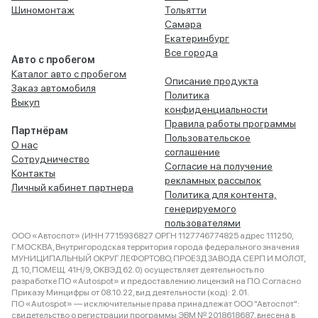
Шиномонтаж
Тольятти
Самара
Екатеринбург
Все города
Авто с пробегом
Каталог авто с пробегом
Описание продукта
Заказ автомобиля
Политика
Выкуп
конфиденциальности
Правила работы программы
Партнёрам
Пользовательское
О нас
соглашение
Сотрудничество
Согласие на получение
Контакты
рекламных рассылок
Личный кабинет партнера
Политика для контента,
генерируемого
пользователями
ООО «Автоспот» (ИНН 7715936827 ОРГН 1127746774825 адрес 111250,
Г.МОСКВА, Внутригородская территория города федерального значения
МУНИЦИПАЛЬНЫЙ ОКРУГ ЛЕФОРТОВО, ПРОЕЗД ЗАВОДА СЕРП И МОЛОТ,
Д. 10, ПОМЕЩ. 41Н/9, ОКВЭД 62.0) осуществляет деятельность по
разработке ПО «Autospot» и предоставлению лицензий на ПО. Согласно
Приказу Минцифры от 08.10.22, вид деятельности (код): 2.01.
ПО «Autospot» — исключительные права принадлежат ООО "Автоспот":
свидетельство о регистрации программы ЭВМ № 2018618687, внесена в