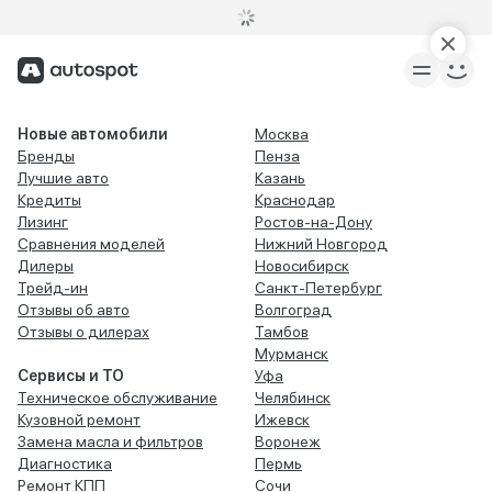
Новые автомобили
Москва
Бренды
Пенза
Лучшие авто
Казань
Кредиты
Краснодар
Лизинг
Ростов-на-Дону
Сравнения моделей
Нижний Новгород
Дилеры
Новосибирск
Трейд-ин
Санкт-Петербург
Отзывы об авто
Волгоград
Отзывы о дилерах
Тамбов
Мурманск
Сервисы и ТО
Уфа
Техническое обслуживание
Челябинск
Кузовной ремонт
Ижевск
Замена масла и фильтров
Воронеж
Диагностика
Пермь
Ремонт КПП
Сочи