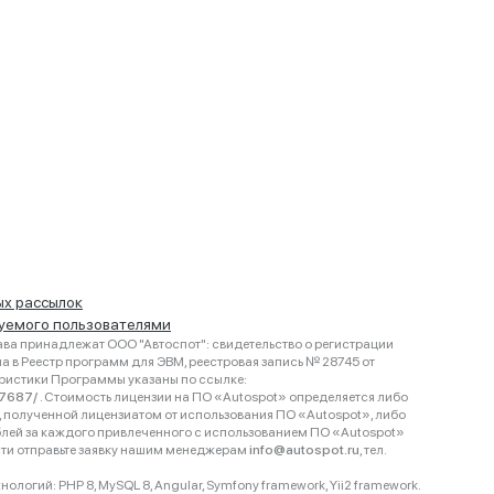
ых рассылок
руемого пользователями
ва принадлежат ООО "Автоспот": свидетельство о регистрации
 в Реестр программ для ЭВМ, реестровая запись № 28745 от
еристики Программы указаны по ссылке:
467687/
. Стоимость лицензии на ПО «Autospot» определяется либо
ки, полученной лицензиатом от использования ПО «Autospot», либо
блей за каждого привлеченного с использованием ПО «Autospot»
сти отправьте заявку нашим менеджерам
info@autospot.ru
, тел.
логий: PHP 8, MySQL 8, Angular, Symfony framework, Yii2 framework.