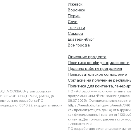
Ижевск
Воронеж
Пермь
Сочи
Тольятти
Самара
Екатеринбург
Все города
Описание продукта
Политика конфиденциальности
Правила работы программы
Пользовательское соглашение
Согласие на получение рекламн
Политика для контента, генери
0, Г.МОСКВА, Внутригородская
ПО «Autospot» — исключительные пра
РУГ ЛЕФОРТОВО, ПРОЕЗД ЗАВОДА
программы ЭВМ № 2018618687, внесена
ельность по разработке ПО
09.07.2025 г. Функциональные характ
нцифры от 08.10.22, вид деятельности
https://reestr.digital.gov.ru/reestr/3
как процент (от 2,5% до 3%) от выруч
как фиксированный платеж от 1100 ру
клиента. Для точного расчета стоимо
+78003020583
ПО разработано с использованием техно