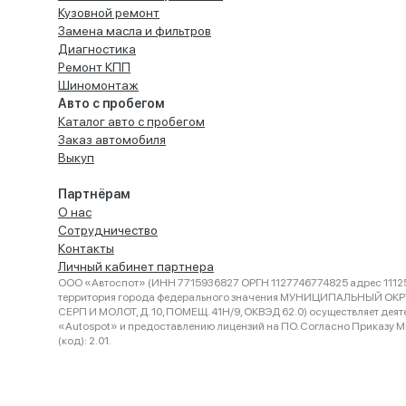
Кузовной ремонт
Замена масла и фильтров
Диагностика
Ремонт КПП
Шиномонтаж
Авто с пробегом
Каталог авто с пробегом
Заказ автомобиля
Выкуп
Партнёрам
О нас
Сотрудничество
Контакты
Личный кабинет партнера
ООО «Автоспот» (ИНН 7715936827 ОРГН 1127746774825 адрес 11125
территория города федерального значения МУНИЦИПАЛЬНЫЙ ОК
СЕРП И МОЛОТ, Д. 10, ПОМЕЩ. 41Н/9, ОКВЭД 62.0) осуществляет деят
«Autospot» и предоставлению лицензий на ПО. Согласно Приказу Ми
(код): 2.01.