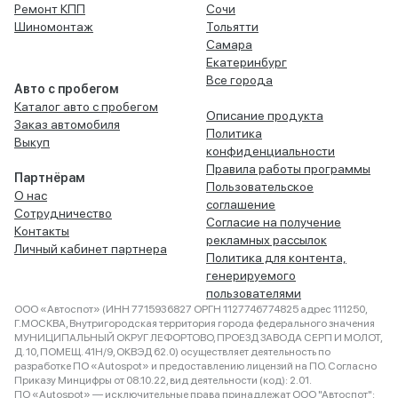
Ремонт КПП
Сочи
Шиномонтаж
Тольятти
Самара
Екатеринбург
Все города
Авто с пробегом
Каталог авто с пробегом
Описание продукта
Заказ автомобиля
Политика
Выкуп
конфиденциальности
Правила работы программы
Партнёрам
Пользовательское
О нас
соглашение
Сотрудничество
Согласие на получение
Контакты
рекламных рассылок
Личный кабинет партнера
Политика для контента,
генерируемого
пользователями
ООО «Автоспот» (ИНН 7715936827 ОРГН 1127746774825 адрес 111250,
Г.МОСКВА, Внутригородская территория города федерального значения
МУНИЦИПАЛЬНЫЙ ОКРУГ ЛЕФОРТОВО, ПРОЕЗД ЗАВОДА СЕРП И МОЛОТ,
Д. 10, ПОМЕЩ. 41Н/9, ОКВЭД 62.0) осуществляет деятельность по
разработке ПО «Autospot» и предоставлению лицензий на ПО. Согласно
Приказу Минцифры от 08.10.22, вид деятельности (код): 2.01.
ПО «Autospot» — исключительные права принадлежат ООО "Автоспот":