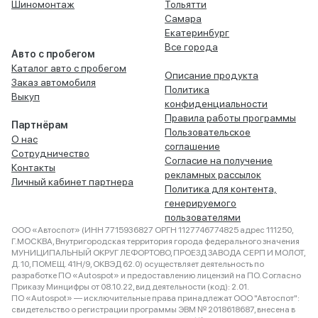
Шиномонтаж
Тольятти
Самара
Екатеринбург
Все города
Авто с пробегом
Каталог авто с пробегом
Описание продукта
Заказ автомобиля
Политика
Выкуп
конфиденциальности
Правила работы программы
Партнёрам
Пользовательское
О нас
соглашение
Сотрудничество
Согласие на получение
Контакты
рекламных рассылок
Личный кабинет партнера
Политика для контента,
генерируемого
пользователями
ООО «Автоспот» (ИНН 7715936827 ОРГН 1127746774825 адрес 111250,
Г.МОСКВА, Внутригородская территория города федерального значения
МУНИЦИПАЛЬНЫЙ ОКРУГ ЛЕФОРТОВО, ПРОЕЗД ЗАВОДА СЕРП И МОЛОТ,
Д. 10, ПОМЕЩ. 41Н/9, ОКВЭД 62.0) осуществляет деятельность по
разработке ПО «Autospot» и предоставлению лицензий на ПО. Согласно
Приказу Минцифры от 08.10.22, вид деятельности (код): 2.01.
ПО «Autospot» — исключительные права принадлежат ООО "Автоспот":
свидетельство о регистрации программы ЭВМ № 2018618687, внесена в