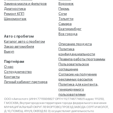
Замена масла и фильтров
Воронеж
Диагностика
Пермь
Ремонт КПП
Сочи
Шиномонтаж
Тольятти
Самара
Екатеринбург
Все города
Авто с пробегом
Каталог авто с пробегом
Описание продукта
Заказ автомобиля
Политика
Выкуп
конфиденциальности
Правила работы программы
Партнёрам
Пользовательское
О нас
соглашение
Сотрудничество
Согласие на получение
Контакты
рекламных рассылок
Личный кабинет партнера
Политика для контента,
генерируемого
пользователями
ООО «Автоспот» (ИНН 7715936827 ОРГН 1127746774825 адрес 111250,
Г.МОСКВА, Внутригородская территория города федерального значения
МУНИЦИПАЛЬНЫЙ ОКРУГ ЛЕФОРТОВО, ПРОЕЗД ЗАВОДА СЕРП И МОЛОТ,
Д. 10, ПОМЕЩ. 41Н/9, ОКВЭД 62.0) осуществляет деятельность по