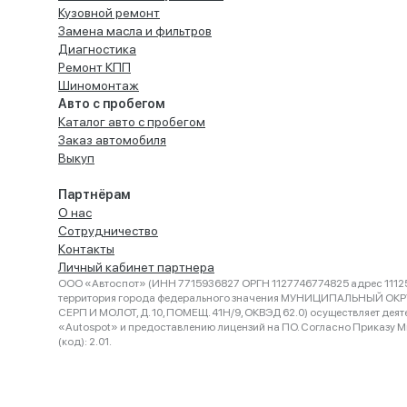
Кузовной ремонт
Замена масла и фильтров
Диагностика
Ремонт КПП
Шиномонтаж
Авто с пробегом
Каталог авто с пробегом
Заказ автомобиля
Выкуп
Партнёрам
О нас
Сотрудничество
Контакты
Личный кабинет партнера
ООО «Автоспот» (ИНН 7715936827 ОРГН 1127746774825 адрес 11125
территория города федерального значения МУНИЦИПАЛЬНЫЙ ОК
СЕРП И МОЛОТ, Д. 10, ПОМЕЩ. 41Н/9, ОКВЭД 62.0) осуществляет деят
«Autospot» и предоставлению лицензий на ПО. Согласно Приказу Ми
(код): 2.01.