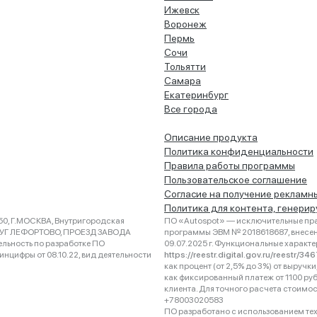
Ижевск
Воронеж
Пермь
Сочи
Тольятти
Самара
Екатеринбург
Все города
Описание продукта
Политика конфиденциальности
Правила работы программы
Пользовательское соглашение
Согласие на получение рекламн
Политика для контента, генери
0, Г.МОСКВА, Внутригородская
ПО «Autospot» — исключительные пра
РУГ ЛЕФОРТОВО, ПРОЕЗД ЗАВОДА
программы ЭВМ № 2018618687, внесена
ельность по разработке ПО
09.07.2025 г. Функциональные характ
нцифры от 08.10.22, вид деятельности
https://reestr.digital.gov.ru/reestr/3
как процент (от 2,5% до 3%) от выруч
как фиксированный платеж от 1100 ру
клиента. Для точного расчета стоимо
+78003020583
ПО разработано с использованием техно