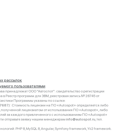
ых рассылок
руемого пользователями
ва принадлежат ООО "Автоспот": свидетельство о регистрации
 в Реестр программ для ЭВМ, реестровая запись № 28745 от
еристики Программы указаны по ссылке:
467687/
. Стоимость лицензии на ПО «Autospot» определяется либо
ки, полученной лицензиатом от использования ПО «Autospot», либо
блей за каждого привлеченного с использованием ПО «Autospot»
сти отправьте заявку нашим менеджерам
info@autospot.ru
, тел.
логий: PHP 8, MySQL 8, Angular, Symfony framework, Yii2 framework.