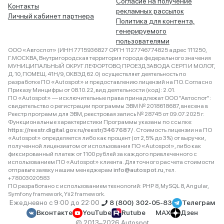
Согласие на получение
Контакты
рекламных рассылок
Личный кабинет партнера
Политика для контента,
генерируемого
пользователями
ООО «Автоспот» (ИНН 7715936827 ОРГН 1127746774825 адрес 111250,
Г.МОСКВА, Внутригородская территория города федерального значения
МУНИЦИПАЛЬНЫЙ ОКРУГ ЛЕФОРТОВО, ПРОЕЗД ЗАВОДА СЕРП И МОЛОТ,
Д. 10, ПОМЕЩ. 41Н/9, ОКВЭД 62.0) осуществляет деятельность по
разработке ПО «Autospot» и предоставлению лицензий на ПО. Согласно
Приказу Минцифры от 08.10.22, вид деятельности (код): 2.01.
ПО «Autospot» — исключительные права принадлежат ООО "Автоспот":
свидетельство о регистрации программы ЭВМ № 2018618687, внесена в
Реестр программ для ЭВМ, реестровая запись № 28745 от 09.07.2025 г.
Функциональные характеристики Программы указаны по ссылке:
https://reestr.digital.gov.ru/reestr/3467687/
. Стоимость лицензии на ПО
«Autospot» определяется либо как процент (от 2,5% до 3%) от выручки,
полученной лицензиатом от использования ПО «Autospot», либо как
фиксированный платеж от 1100 рублей за каждого привлеченного с
использованием ПО «Autospot» клиента. Для точного расчета стоимости
отправьте заявку нашим менеджерам
info@autospot.ru
, тел.
+78003020583
ПО разработано с использованием технологий: PHP 8, MySQL 8, Angular,
Symfony framework, Yii2 framework.
Ежедневно с 9:00 до 22:00
8 (800) 302-05-83
Телеграм
Вконтакте
YouTube
Rutube
MAX
Дзен
© 2013–2026 Autospot