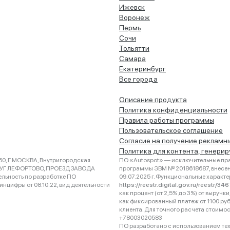
Ижевск
Воронеж
Пермь
Сочи
Тольятти
Самара
Екатеринбург
Все города
Описание продукта
Политика конфиденциальности
Правила работы программы
Пользовательское соглашение
Согласие на получение рекламн
Политика для контента, генери
0, Г.МОСКВА, Внутригородская
ПО «Autospot» — исключительные пра
РУГ ЛЕФОРТОВО, ПРОЕЗД ЗАВОДА
программы ЭВМ № 2018618687, внесена
ельность по разработке ПО
09.07.2025 г. Функциональные характ
нцифры от 08.10.22, вид деятельности
https://reestr.digital.gov.ru/reestr/3
как процент (от 2,5% до 3%) от выруч
как фиксированный платеж от 1100 ру
клиента. Для точного расчета стоимо
+78003020583
ПО разработано с использованием техно