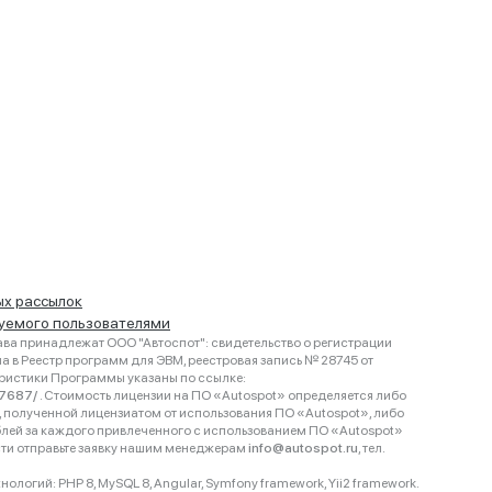
ых рассылок
руемого пользователями
ва принадлежат ООО "Автоспот": свидетельство о регистрации
 в Реестр программ для ЭВМ, реестровая запись № 28745 от
еристики Программы указаны по ссылке:
467687/
. Стоимость лицензии на ПО «Autospot» определяется либо
ки, полученной лицензиатом от использования ПО «Autospot», либо
блей за каждого привлеченного с использованием ПО «Autospot»
сти отправьте заявку нашим менеджерам
info@autospot.ru
, тел.
логий: PHP 8, MySQL 8, Angular, Symfony framework, Yii2 framework.