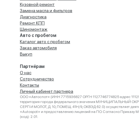
Кузовной ремонт
Замена масла и фильтров
Диагностика
Ремонт КПП
Шиномонтаж
Авто с пробегом
Каталог авто с пробегом
Заказ автомобиля
Выкуп
Партнёрам
О нас
Сотрудничество
Контакты
Личный кабинет партнера
ООО «Автоспот» (ИНН 7715936827 ОРГН 1127746774825 адрес 11125
территория города федерального значения МУНИЦИПАЛЬНЫЙ ОК
СЕРП И МОЛОТ, Д. 10, ПОМЕЩ. 41Н/9, ОКВЭД 62.0) осуществляет деят
«Autospot» и предоставлению лицензий на ПО. Согласно Приказу Ми
(код): 2.01.