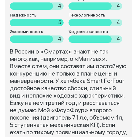
4
4
Надежность
Технологичность
5
4
Экономичность
Ходовые качества
4
4
В России о «Смартах» знают не так
много, как, например, о «Матизах».
Вместе с тем, они составят им достойную
конкуренцию не только в плане цены и
маневренности. У хетчбека Smart ForFour
достойное качество сборки, стильный
вид и неплохие ходовые характеристики.
Езжу на нем третий год, и расставаться
не думаю. Мой «ФоурФоур» второго
поколения (двигатель 71 л.с, объемом 1л,
5 ступенчатая механическая КП). Если
ехать по тихому провинциальному городу,