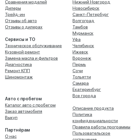
Сравнения моделей
Нижний Новгород
Дилеры
Новосибирск
Трейд-ин
Санкт-Петербург
Отзывы об авто
Волгоград
Отзывы о дилерах
Тамбов
Мурманск
Сервисы и ТО
Уфа
Техническое обслуживание
Челябинск
Кузовной ремонт
Ижевск
Замена масла и фильтров
Воронеж
Диагностика
Пермь
Ремонт КПП
Сочи
Шиномонтаж
Тольятти
Самара
Екатеринбург
Все города
Авто с пробегом
Каталог авто с пробегом
Описание продукта
Заказ автомобиля
Политика
Выкуп
конфиденциальности
Правила работы программы
Партнёрам
Пользовательское
О нас
соглашение