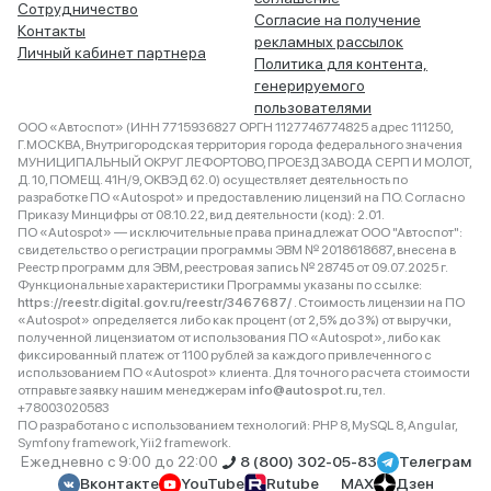
Сотрудничество
Согласие на получение
Контакты
рекламных рассылок
Личный кабинет партнера
Политика для контента,
генерируемого
пользователями
ООО «Автоспот» (ИНН 7715936827 ОРГН 1127746774825 адрес 111250,
Г.МОСКВА, Внутригородская территория города федерального значения
МУНИЦИПАЛЬНЫЙ ОКРУГ ЛЕФОРТОВО, ПРОЕЗД ЗАВОДА СЕРП И МОЛОТ,
Д. 10, ПОМЕЩ. 41Н/9, ОКВЭД 62.0) осуществляет деятельность по
разработке ПО «Autospot» и предоставлению лицензий на ПО. Согласно
Приказу Минцифры от 08.10.22, вид деятельности (код): 2.01.
ПО «Autospot» — исключительные права принадлежат ООО "Автоспот":
свидетельство о регистрации программы ЭВМ № 2018618687, внесена в
Реестр программ для ЭВМ, реестровая запись № 28745 от 09.07.2025 г.
Функциональные характеристики Программы указаны по ссылке:
https://reestr.digital.gov.ru/reestr/3467687/
. Стоимость лицензии на ПО
«Autospot» определяется либо как процент (от 2,5% до 3%) от выручки,
полученной лицензиатом от использования ПО «Autospot», либо как
фиксированный платеж от 1100 рублей за каждого привлеченного с
использованием ПО «Autospot» клиента. Для точного расчета стоимости
отправьте заявку нашим менеджерам
info@autospot.ru
, тел.
+78003020583
ПО разработано с использованием технологий: PHP 8, MySQL 8, Angular,
Symfony framework, Yii2 framework.
Ежедневно с 9:00 до 22:00
8 (800) 302-05-83
Телеграм
Вконтакте
YouTube
Rutube
MAX
Дзен