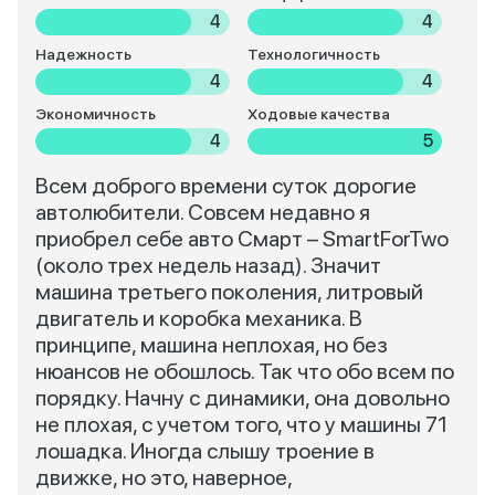
4
4
Надежность
Технологичность
4
4
Экономичность
Ходовые качества
4
5
Всем доброго времени суток дорогие
автолюбители. Совсем недавно я
приобрел себе авто Смарт – SmartForTwo
(около трех недель назад). Значит
машина третьего поколения, литровый
двигатель и коробка механика. В
принципе, машина неплохая, но без
нюансов не обошлось. Так что обо всем по
порядку. Начну с динамики, она довольно
не плохая, с учетом того, что у машины 71
лошадка. Иногда слышу троение в
движке, но это, наверное,