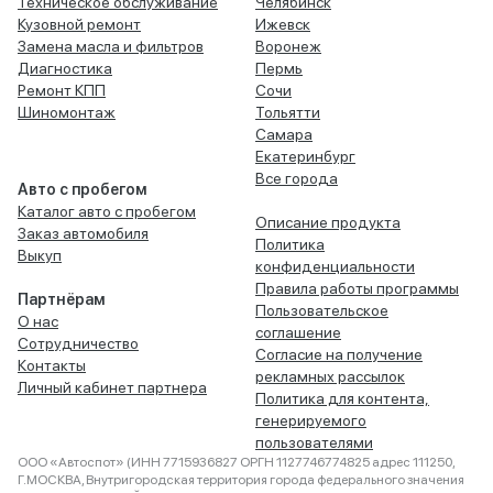
Техническое обслуживание
Челябинск
Кузовной ремонт
Ижевск
Замена масла и фильтров
Воронеж
Диагностика
Пермь
Ремонт КПП
Сочи
Шиномонтаж
Тольятти
Самара
Екатеринбург
Все города
Авто с пробегом
Каталог авто с пробегом
Описание продукта
Заказ автомобиля
Политика
Выкуп
конфиденциальности
Правила работы программы
Партнёрам
Пользовательское
О нас
соглашение
Сотрудничество
Согласие на получение
Контакты
рекламных рассылок
Личный кабинет партнера
Политика для контента,
генерируемого
пользователями
ООО «Автоспот» (ИНН 7715936827 ОРГН 1127746774825 адрес 111250,
Г.МОСКВА, Внутригородская территория города федерального значения