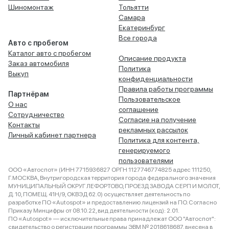
Шиномонтаж
Тольятти
Самара
Екатеринбург
Все города
Авто с пробегом
Каталог авто с пробегом
Описание продукта
Заказ автомобиля
Политика
Выкуп
конфиденциальности
Правила работы программы
Партнёрам
Пользовательское
О нас
соглашение
Сотрудничество
Согласие на получение
Контакты
рекламных рассылок
Личный кабинет партнера
Политика для контента,
генерируемого
пользователями
ООО «Автоспот» (ИНН 7715936827 ОРГН 1127746774825 адрес 111250,
Г.МОСКВА, Внутригородская территория города федерального значения
МУНИЦИПАЛЬНЫЙ ОКРУГ ЛЕФОРТОВО, ПРОЕЗД ЗАВОДА СЕРП И МОЛОТ,
Д. 10, ПОМЕЩ. 41Н/9, ОКВЭД 62.0) осуществляет деятельность по
разработке ПО «Autospot» и предоставлению лицензий на ПО. Согласно
Приказу Минцифры от 08.10.22, вид деятельности (код): 2.01.
ПО «Autospot» — исключительные права принадлежат ООО "Автоспот":
свидетельство о регистрации программы ЭВМ № 2018618687, внесена в