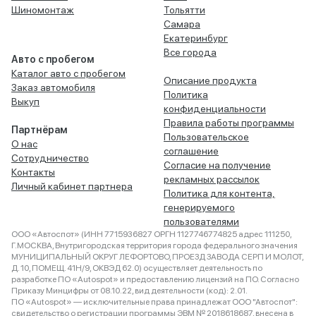
Шиномонтаж
Тольятти
Самара
Екатеринбург
Все города
Авто с пробегом
Каталог авто с пробегом
Описание продукта
Заказ автомобиля
Политика
Выкуп
конфиденциальности
Правила работы программы
Партнёрам
Пользовательское
О нас
соглашение
Сотрудничество
Согласие на получение
Контакты
рекламных рассылок
Личный кабинет партнера
Политика для контента,
генерируемого
пользователями
ООО «Автоспот» (ИНН 7715936827 ОРГН 1127746774825 адрес 111250,
Г.МОСКВА, Внутригородская территория города федерального значения
МУНИЦИПАЛЬНЫЙ ОКРУГ ЛЕФОРТОВО, ПРОЕЗД ЗАВОДА СЕРП И МОЛОТ,
Д. 10, ПОМЕЩ. 41Н/9, ОКВЭД 62.0) осуществляет деятельность по
разработке ПО «Autospot» и предоставлению лицензий на ПО. Согласно
Приказу Минцифры от 08.10.22, вид деятельности (код): 2.01.
ПО «Autospot» — исключительные права принадлежат ООО "Автоспот":
свидетельство о регистрации программы ЭВМ № 2018618687, внесена в