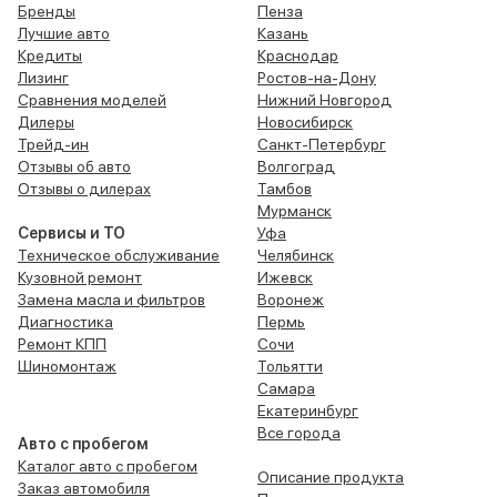
Бренды
Пенза
Лучшие авто
Казань
Кредиты
Краснодар
Лизинг
Ростов-на-Дону
Сравнения моделей
Нижний Новгород
Дилеры
Новосибирск
Трейд-ин
Санкт-Петербург
Отзывы об авто
Волгоград
Отзывы о дилерах
Тамбов
Мурманск
Сервисы и ТО
Уфа
Техническое обслуживание
Челябинск
Кузовной ремонт
Ижевск
Замена масла и фильтров
Воронеж
Диагностика
Пермь
Ремонт КПП
Сочи
Шиномонтаж
Тольятти
Самара
Екатеринбург
Все города
Авто с пробегом
Каталог авто с пробегом
Описание продукта
Заказ автомобиля