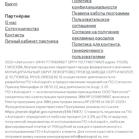
Политика
Выкуп
конфиденциальности
Правила работы программы
Партнёрам
Пользовательское
О нас
соглашение
Сотрудничество
Согласие на получение
Контакты
рекламных рассылок
Личный кабинет партнера
Политика для контента,
генерируемого
пользователями
ООО «Автоспот» (ИНН 7715936827 ОРГН 1127746774825 адрес 111250,
Г.МОСКВА, Внутригородская территория города федерального значения
МУНИЦИПАЛЬНЫЙ ОКРУГ ЛЕФОРТОВО, ПРОЕЗД ЗАВОДА СЕРП И МОЛОТ,
Д. 10, ПОМЕЩ. 41Н/9, ОКВЭД 62.0) осуществляет деятельность по
разработке ПО «Autospot» и предоставлению лицензий на ПО. Согласно
Приказу Минцифры от 08.10.22, вид деятельности (код): 2.01.
ПО «Autospot» — исключительные права принадлежат ООО "Автоспот":
свидетельство о регистрации программы ЭВМ № 2018618687, внесена в
Реестр программ для ЭВМ, реестровая запись № 28745 от 09.07.2025 г.
Функциональные характеристики Программы указаны по ссылке:
https://reestr.digital.gov.ru/reestr/3467687/
. Стоимость лицензии на ПО
«Autospot» определяется либо как процент (от 2,5% до 3%) от выручки,
полученной лицензиатом от использования ПО «Autospot», либо как
фиксированный платеж от 1100 рублей за каждого привлеченного с
использованием ПО «Autospot» клиента. Для точного расчета стоимости
отправьте заявку нашим менеджерам
info@autospot.ru
, тел.