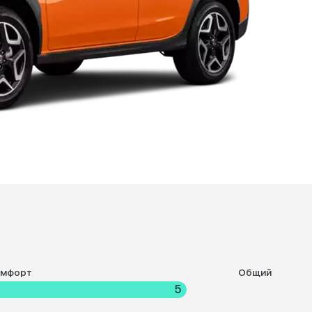
омфорт
Общий
5