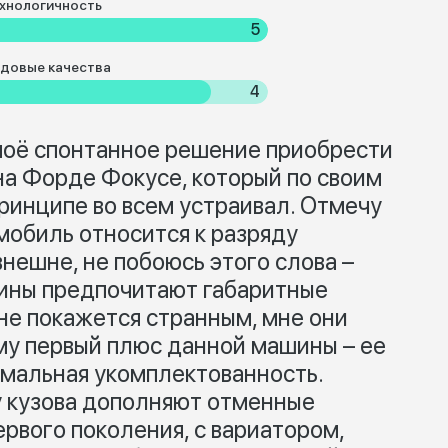
хнологичность
5
довые качества
4
моё спонтанное решение приобрести
на Форде Фокусе, который по своим
ринципе во всем устраивал. Отмечу
омобиль относится к разряду
нешне, не побоюсь этого слова –
ины предпочитают габаритные
 не покажется странным, мне они
му первый плюс данной машины – ее
имальная укомплектованность.
 кузова дополняют отменные
рвого поколения, с вариатором,