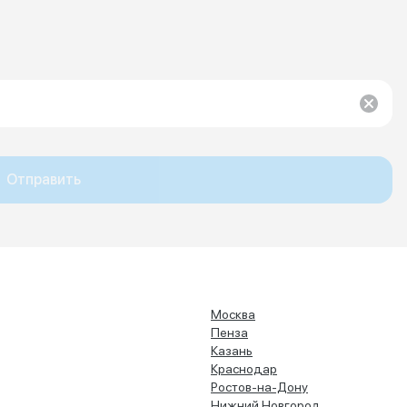
Отправить
Москва
Пенза
Казань
Краснодар
Ростов-на-Дону
Нижний Новгород