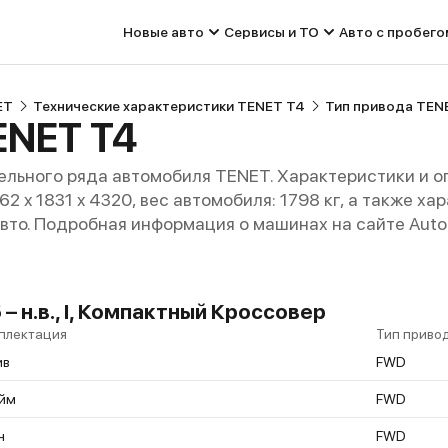
Новые авто
Сервисы и ТО
Авто с пробего
ET
Технические характеристики TENET T4
Тип привода TEN
ENET T4
льного ряда автомобиля TENET. Характеристики и о
662 x 1831 x 4320, вес автомобиля: 1798 кг, а также 
авто. Подробная информация о машинах на сайте Auto
– н.в., I, Компактный Кроссовер
плектация
Тип приво
ив
FWD
йм
FWD
н
FWD