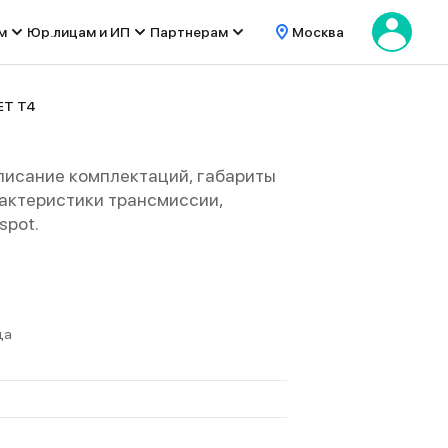
м
Юр.лицам и ИП
Партнерам
Москва
ET T4
писание комплектаций, габариты
характеристики трансмиссии,
spot.
да