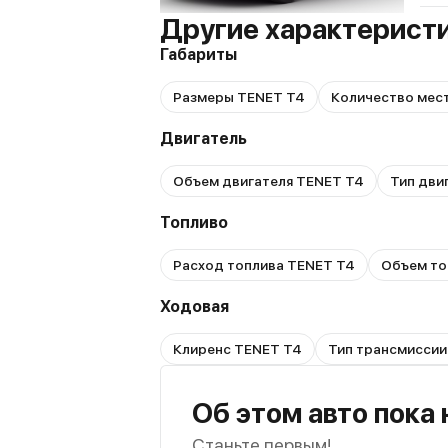
Другие характерист
Габариты
Размеры TENET T4
Количество мес
Двигатель
Объем двигателя TENET T4
Тип дви
Топливо
Расход топлива TENET T4
Объем то
Ходовая
Клиренс TENET T4
Тип трансмиссии
Об этом авто пока
Станьте первым!