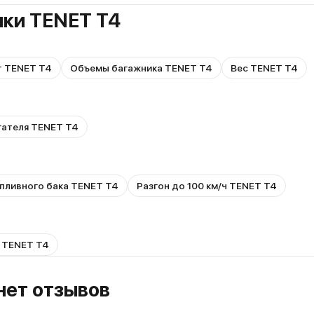
ики TENET T4
т TENET T4
Объемы багажника TENET T4
Вес TENET T4
гателя TENET T4
пливного бака TENET T4
Разгон до 100 км/ч TENET T4
 TENET T4
 нет отзывов