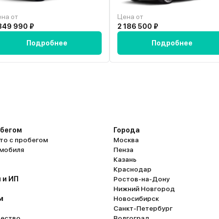
на от
Цена от
849 990 ₽
2 186 500 ₽
Подробнее
Подробнее
обегом
Города
то с пробегом
Москва
омобиля
Пенза
Казань
Краснодар
 и ИП
Ростов-на-Дону
Нижний Новгород
м
Новосибирск
Санкт-Петербург
ество
Волгоград