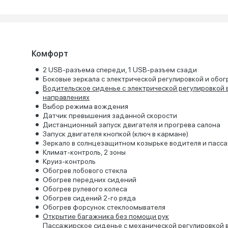
Комфорт
2 USB-разъема спереди, 1 USB-разъем сзади
Боковые зеркала с электрической регулировкой и обо
Водительское сиденье с электрической регулировкой 
направлениях
Выбор режима вождения
Датчик превышения заданной скорости
Дистанционный запуск двигателя и прогрева салона
Запуск двигателя кнопкой (ключ в кармане)
Зеркало в солнцезащитном козырьке водителя и пасс
Климат-контроль, 2 зоны
Круиз-контроль
Обогрев лобового стекла
Обогрев передних сидений
Обогрев рулевого колеса
Обогрев сидений 2-го ряда
Обогрев форсунок стеклоомывателя
Открытие багажника без помощи рук
Пассажирское сиденье с механической регулировкой в