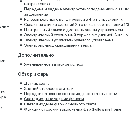
направлениях
Передние и задние электростеклоподъемники с защи
защемления
Рулевая колонка с регулировкой в 4-х направлениях
Складная спинка сидений 2-го ряда в соотношении 1/3
льным
Центральный замок с дистанционным управлением
Электрический стояночный тормоз с функцией AutoHol
Электрический усилитель рулевого управления
Электропривод складывания зеркал
Дополнительно
ьми
Уменьшенное запасное колесо
Обзор и фары
Датчик света
Задний стеклоочиститель
оте
Передние дневные светодиодные ходовые огни
ира
Светодиодные задние фонари
Светодиодные фары основного света
ах
Функция отсрочки выключения фар (Follow me home)