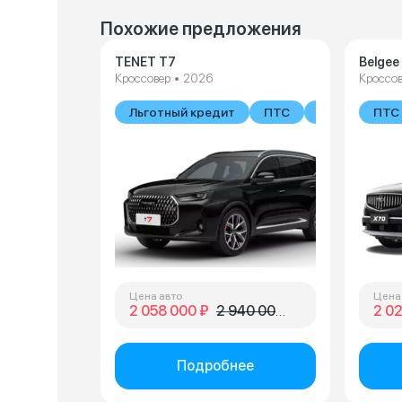
Похожие предложения
TENET T7
Belgee
Кроссовер • 2026
Кроссов
Льготный кредит
ПТС
В наличии
ПТС
Цена авто
Цена
2 058 000 ₽
2 940 000 ₽
2 0
Подробнее