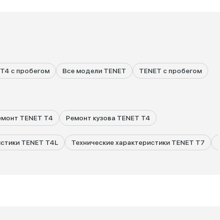
T4 с пробегом
Все модели TENET
TENET с пробегом
емонт TENET T4
Ремонт кузова TENET T4
истики TENET T4L
Технические характеристики TENET T7