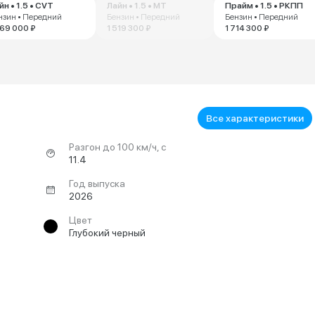
йн • 1.5 • CVT
Лайн • 1.5 • MT
Прайм • 1.5 • РКПП
нзин • Передний
Бензин • Передний
Бензин • Передний
769 000 ₽
1 519 300 ₽
1 714 300 ₽
Все характеристики
Разгон до 100 км/ч, с
11.4
Год выпуска
2026
Цвет
Глубокий черный