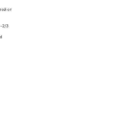
той от
-2/3
d