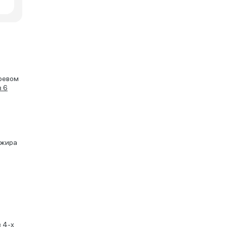
гревом
в 6
ажира
 4-х