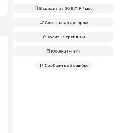
Прайм • 1.5 • РКПП
Бензин • Полный
В кредит от 30 871 ₽ / мес.
1 897 270 ₽
Связаться с дилером
Купить в трейд-ин
Юр.лицам и ИП
Сообщить об ошибке