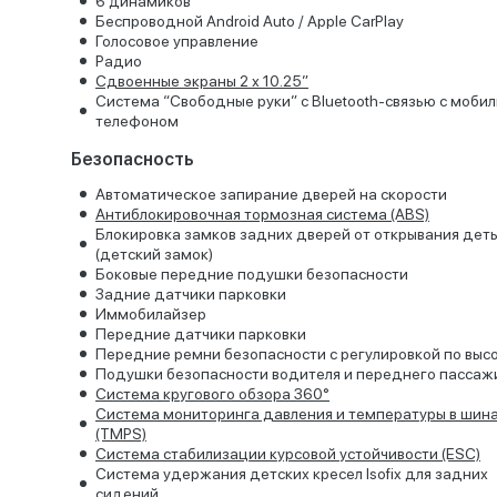
6 динамиков
Беспроводной Android Auto / Apple CarPlay
Голосовое управление
Радио
Сдвоенные экраны 2 х 10.25”
Система “Свободные руки” с Bluetooth-связью с моби
телефоном
Безопасность
Автоматическое запирание дверей на скорости
Антиблокировочная тормозная система (ABS)
Блокировка замков задних дверей от открывания дет
(детский замок)
Боковые передние подушки безопасности
Задние датчики парковки
Иммобилайзер
Передние датчики парковки
Передние ремни безопасности с регулировкой по выс
Подушки безопасности водителя и переднего пассаж
Система кругового обзора 360°
Система мониторинга давления и температуры в шин
(TMPS)
Система стабилизации курсовой устойчивости (ESC)
Система удержания детских кресел Isofix для задних
сидений