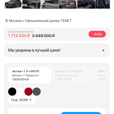
Москва • Официальный дилер TENET
Сниженная цена
-30%
1 714 300 ₽
2 449 000 ₽
Мы уверены в лучшей цене!
Актив • 1.5 • РКПП
Актив • 1.5 • РКПП
Лайн • 1.5 
Бензин • Передний
Бензин • Полный
Бензин • П
1 939 000 ₽
1 780 470 ₽
1 769 000 
Год: 2026