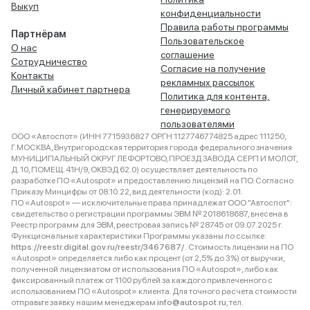
Выкуп
конфиденциальности
Правила работы программы
Партнёрам
Пользовательское
О нас
соглашение
Сотрудничество
Согласие на получение
Контакты
рекламных рассылок
Личный кабинет партнера
Политика для контента,
генерируемого
пользователями
ООО «Автоспот» (ИНН 7715936827 ОРГН 1127746774825 адрес 111250,
Г.МОСКВА, Внутригородская территория города федерального значения
МУНИЦИПАЛЬНЫЙ ОКРУГ ЛЕФОРТОВО, ПРОЕЗД ЗАВОДА СЕРП И МОЛОТ,
Д. 10, ПОМЕЩ. 41Н/9, ОКВЭД 62.0) осуществляет деятельность по
разработке ПО «Autospot» и предоставлению лицензий на ПО. Согласно
Приказу Минцифры от 08.10.22, вид деятельности (код): 2.01.
ПО «Autospot» — исключительные права принадлежат ООО "Автоспот":
свидетельство о регистрации программы ЭВМ № 2018618687, внесена в
Реестр программ для ЭВМ, реестровая запись № 28745 от 09.07.2025 г.
Функциональные характеристики Программы указаны по ссылке:
https://reestr.digital.gov.ru/reestr/3467687/
. Стоимость лицензии на ПО
«Autospot» определяется либо как процент (от 2,5% до 3%) от выручки,
полученной лицензиатом от использования ПО «Autospot», либо как
фиксированный платеж от 1100 рублей за каждого привлеченного с
использованием ПО «Autospot» клиента. Для точного расчета стоимости
отправьте заявку нашим менеджерам
info@autospot.ru
, тел.