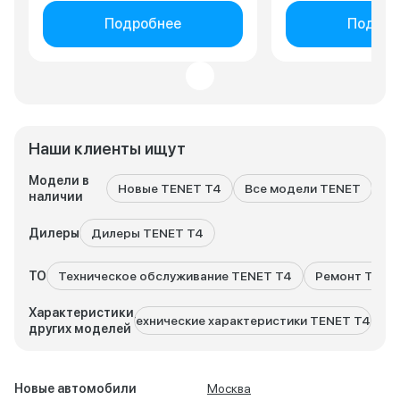
Подробнее
Подроб
Наши клиенты ищут
Модели в
Новые TENET T4
Все модели TENET
TE
наличии
Дилеры
Дилеры TENET T4
ТО
Техническое обслуживание TENET T4
Ремонт TENE
Характеристики
Технические характеристики TENET T4L
Техн
других моделей
Новые автомобили
Москва