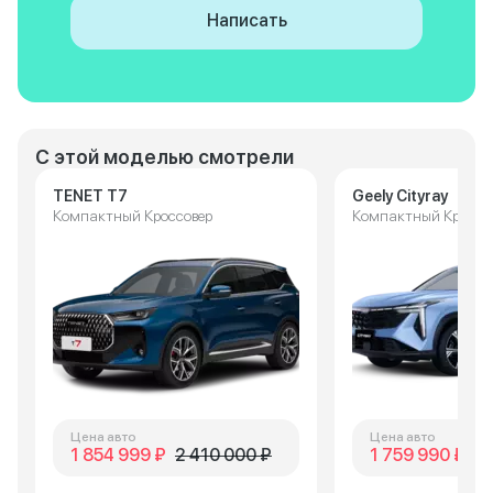
Написать
С этой моделью смотрели
TENET T7
Geely Cityray
Компактный Кроссовер
Компактный Кроссо
Цена авто
Цена авто
1 854 999 ₽
2 410 000 ₽
1 759 990 ₽
2 