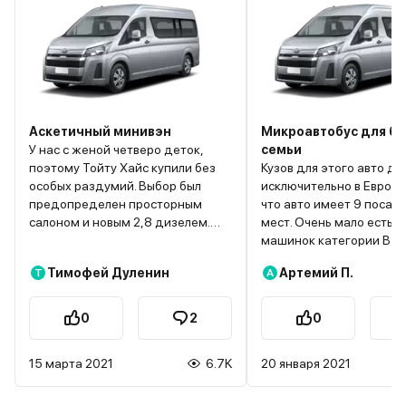
Аскетичный минивэн
Микроавтобус для б
У нас с женой четверо деток,
семьи
поэтому Тойту Хайс купили без
Кузов для этого авто де
особых раздумий. Выбор был
исключительно в Европе
предопределен просторным
что авто имеет 9 посад
салоном и новым 2,8 дизелем.
мест. Очень мало есть т
Экстерьер у микроавтобуса
машинок категории B. 
довольно привлекательный, кузов
популярный мотор –
Тимофей Дуленин
Артемий П.
Т
А
очень прочный . По остальному ну
атмосферный и турбир
что могу сказать? Машинка в
дизель. Убить мотор пр
целом надежная и удобная.
невозможно, чем и прос
0
2
0
Расход топлива в среднем
данный авто, потому чт
составляет 8-9 литров на сотку.
полностью чугунный, вк
15 марта 2021
6.7K
20 января 2021
Опции все стандартные и
головку. К тому же мото
фиксированные, допов нет.
расположен глубоко. По
Водительское кресло довольно
характеристикам у него