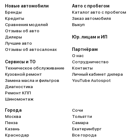
пока. Летом малыш показывает
удобен. Когда сидишь в
Новые автомобили
Авто с пробегом
себя гораздо лучше, чем зимой.
можно руль опустить и 
Бренды
Каталог авто с пробегом
Вот собираемся
как на легковой тачке. 
Кредиты
Заказ автомобиля
попутешествовать по соседним
карманы, что мне очень
Сравнения моделей
Выкуп
городам.
понравилось. Большой 
Отзывы об авто
посередине. Ну и сверх
Дилеры
Юр. лицам и ИП
для мелочей. И еще свер
Лучшие авто
бардачок, у меня там л
Отзывы об автосалонах
Партнёрам
салфетки. В общем для 
О нас
всякого хлама места хва
Сервисы и ТО
Сотрудничество
по мне, микроавтобус о
Техническое обслуживание
Контакты
подходит для любителе
Кузовной ремонт
Личный кабинет дилера
или рыбалки, ну или для
Замена масла и фильтров
YouTube Autospot
семьи.
Диагностика
Ремонт КПП
Шиномонтаж
Города
Сочи
Москва
Тольятти
Пенза
Самара
Казань
Екатеринбург
Краснодар
Все города