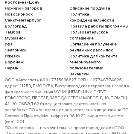
Ростов-на-Дону
Нижний Новгород
Описание продукта
Новосибирск
Политика
Санкт-Петербург
конфиденциальности
Волгоград
Правила работы программы
Тамбов
Пользовательское
Мурманск
соглашение
Уфа
Согласие на получение
Челябинск
рекламных рассылок
Ижевск
Политика для контента,
Воронеж
генерируемого
Пермь
пользователями
Вакансии
ООО «Автоспот» (ИНН 7715936827 ОРГН 1127746774825
адрес 111250, Г.МОСКВА, Внутригородская территория города
федерального значения МУНИЦИПАЛЬНЫЙ ОКРУГ
ЛЕФОРТОВО, ПРОЕЗД ЗАВОДА СЕРП И МОЛОТ, Д. 10, ПОМЕЩ.
41Н/9, ОКВЭД 62.0) осуществляет деятельность по
разработке ПО «Autospot» и предоставлению лицензий на ПО.
Согласно Приказу Минцифры от 08.10.22, вид деятельности
(код): 2.01.
ПО «Autospot» — исключительные права принадлежат ООО
"Автоспот": свидетельство о регистрации программы ЭВМ №