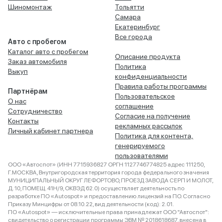
Шиномонтаж
Тольятти
Самара
Екатеринбург
Все города
Авто с пробегом
Каталог авто с пробегом
Описание продукта
Заказ автомобиля
Политика
Выкуп
конфиденциальности
Правила работы программы
Партнёрам
Пользовательское
О нас
соглашение
Сотрудничество
Согласие на получение
Контакты
рекламных рассылок
Личный кабинет партнера
Политика для контента,
генерируемого
пользователями
ООО «Автоспот» (ИНН 7715936827 ОРГН 1127746774825 адрес 111250,
Г.МОСКВА, Внутригородская территория города федерального значения
МУНИЦИПАЛЬНЫЙ ОКРУГ ЛЕФОРТОВО, ПРОЕЗД ЗАВОДА СЕРП И МОЛОТ,
Д. 10, ПОМЕЩ. 41Н/9, ОКВЭД 62.0) осуществляет деятельность по
разработке ПО «Autospot» и предоставлению лицензий на ПО. Согласно
Приказу Минцифры от 08.10.22, вид деятельности (код): 2.01.
ПО «Autospot» — исключительные права принадлежат ООО "Автоспот":
свидетельство о регистрации программы ЭВМ № 2018618687, внесена в