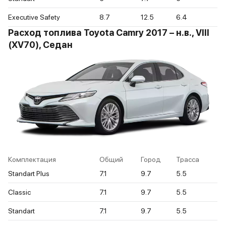
Executive Safety
8.7
12.5
6.4
Расход топлива Toyota Camry 2017 – н.в., VIII
(XV70), Седан
Комплектация
Общий
Город
Трасса
Standart Plus
7.1
9.7
5.5
Classic
7.1
9.7
5.5
Standart
7.1
9.7
5.5