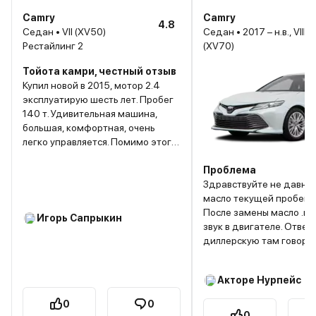
Camry
Camry
4.8
Седан • VII (XV50)
Седан • 2017 – н.в., VIII
Рестайлинг 2
(XV70)
Тойота камри, честный отзыв
Купил новой в 2015, мотор 2.4
эксплуатирую шесть лет. Пробег
140 т. Удивительная машина,
большая, комфортная, очень
легко управляется. Помимо этого,
она феноменально надежна. За
это время менял только масла и
Проблема
фильтра. Один раз поменял
Здравствуйте не давно поменял
колодки, и две лампочки, все. Уже
масло текущей пробег 8
шесть раз ездил в Мурманск, а
После замены масло .по
Игорь Сапрыкин
это 5т. в оба конца. Я на ней себя
звук в двигателе. Отвезли в
чувствую очень уверенно в любой
диллерскую там говорят масло
точке страны, главное что бы был
хорошое и качественно
на асвальте. Следующая машина
почему-то оно де дохо
Акторе Нурпейс
скорее всего будет такая же.
головки и клапанов. Из за этого
гидроконденсатор звуч
0
0
всё каналы прочистили 
0