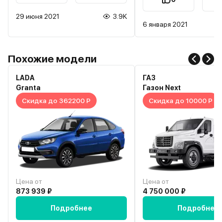
нормально . Через день
29 июня 2021
3.9K
звук . Причину в диллер
6 января 2021
нашли хотят вскрыть дви
И то без гарантий . Как то обидно
новая машина . Не знаю что
делать . Посоветуйте
Похожие модели
пожалуйста, заранее с
bajzanzan77@gmail.com
LADA
ГАЗ
Granta
Газон Next
Скидка до 362200 Р
Скидка до 10000 Р
Цена от
Цена от
873 939 ₽
4 750 000 ₽
Подробнее
Подробнее