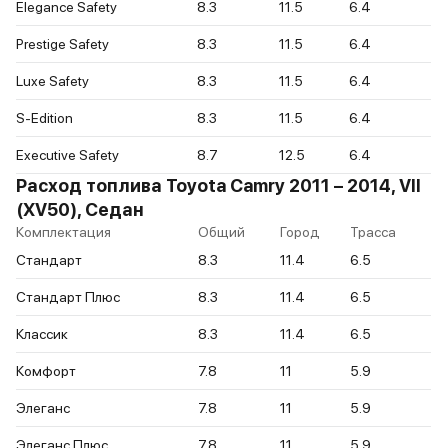
Elegance Safety
8.3
11.5
6.4
Prestige Safety
8.3
11.5
6.4
Luxe Safety
8.3
11.5
6.4
S-Edition
8.3
11.5
6.4
Executive Safety
8.7
12.5
6.4
Расход топлива Toyota Camry 2011 – 2014, VII
(XV50), Седан
Комплектация
Общий
Город
Трасса
Стандарт
8.3
11.4
6.5
Стандарт Плюс
8.3
11.4
6.5
Классик
8.3
11.4
6.5
Комфорт
7.8
11
5.9
Элеганс
7.8
11
5.9
Элеганс Плюс
7.8
11
5.9