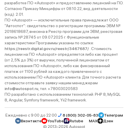
разработке ПО «Autospot» и предоставлению лицензий на ПО.
Согласно Приказу Минцифры от 08.10.22, вид деятельности
(код): 2.01.
ПО «Autospot» — исключительные права принадлежат ООО
"Автоспот": свидетельство о регистрации программы ЭВМ №
2018618687, внесена в Реестр программ для ЭВМ, реестровая
запись № 28745 от 09.07.2025 г. Функциональные
характеристики Программы указаны по ссылке:
https://reestr.digital.gov.ru/reestr/3467687/
. Стоимость
лицензии на ПО «Autospot» определяется либо как процент
(от 2,5% до 3%) от выручки, полученной лицензиатом от
использования ПО «Autospot», либо как фиксированный
платеж от 1100 рублей за каждого привлеченного с
использованием ПО «Autospot» клиента. Для точного расчета
стоимости отправьте заявку нашим менеджерам
info@autospot.ru
, тел. +78003020583
ПО разработано с использованием технологий: PHP 8, MySQL
8, Angular, Symfony framework, Yii2 framework.
Ежедневно с 9:00 до 22:00
8 (800) 302-05-83
Телеграм
Вконтакте
YouTube
Rutube
MAX
Дзен
© 2013–2026 Autospot