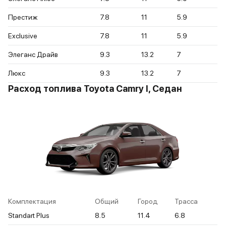
Престиж
7.8
11
5.9
Exclusive
7.8
11
5.9
Элеганс Драйв
9.3
13.2
7
Люкс
9.3
13.2
7
Расход топлива Toyota Camry I, Седан
Комплектация
Общий
Город
Трасса
Standart Plus
8.5
11.4
6.8