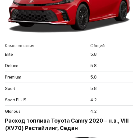
Комплектация
Общий
Elite
5.8
Deluxe
5.8
Premium
5.8
Sport
5.8
Sport PLUS
4.2
Glorious
4.2
Расход топлива Toyota Camry 2020 – н.в., VIII
(XV70) Рестайлинг, Седан