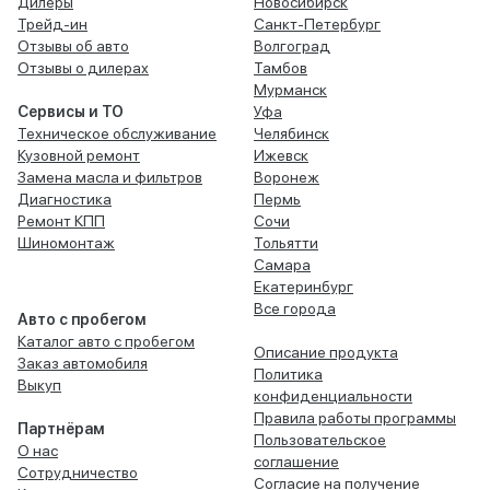
Дилеры
Новосибирск
Трейд-ин
Санкт-Петербург
Отзывы об авто
Волгоград
Отзывы о дилерах
Тамбов
Мурманск
Сервисы и ТО
Уфа
Техническое обслуживание
Челябинск
Кузовной ремонт
Ижевск
Замена масла и фильтров
Воронеж
Диагностика
Пермь
Ремонт КПП
Сочи
Шиномонтаж
Тольятти
Самара
Екатеринбург
Все города
Авто с пробегом
Каталог авто с пробегом
Описание продукта
Заказ автомобиля
Политика
Выкуп
конфиденциальности
Правила работы программы
Партнёрам
Пользовательское
О нас
соглашение
Сотрудничество
Согласие на получение