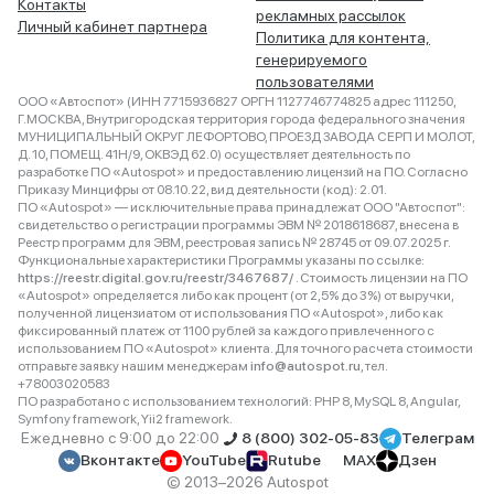
Контакты
рекламных рассылок
Личный кабинет партнера
Политика для контента,
генерируемого
пользователями
ООО «Автоспот» (ИНН 7715936827 ОРГН 1127746774825 адрес 111250,
Г.МОСКВА, Внутригородская территория города федерального значения
МУНИЦИПАЛЬНЫЙ ОКРУГ ЛЕФОРТОВО, ПРОЕЗД ЗАВОДА СЕРП И МОЛОТ,
Д. 10, ПОМЕЩ. 41Н/9, ОКВЭД 62.0) осуществляет деятельность по
разработке ПО «Autospot» и предоставлению лицензий на ПО. Согласно
Приказу Минцифры от 08.10.22, вид деятельности (код): 2.01.
ПО «Autospot» — исключительные права принадлежат ООО "Автоспот":
свидетельство о регистрации программы ЭВМ № 2018618687, внесена в
Реестр программ для ЭВМ, реестровая запись № 28745 от 09.07.2025 г.
Функциональные характеристики Программы указаны по ссылке:
https://reestr.digital.gov.ru/reestr/3467687/
. Стоимость лицензии на ПО
«Autospot» определяется либо как процент (от 2,5% до 3%) от выручки,
полученной лицензиатом от использования ПО «Autospot», либо как
фиксированный платеж от 1100 рублей за каждого привлеченного с
использованием ПО «Autospot» клиента. Для точного расчета стоимости
отправьте заявку нашим менеджерам
info@autospot.ru
, тел.
+78003020583
ПО разработано с использованием технологий: PHP 8, MySQL 8, Angular,
Symfony framework, Yii2 framework.
Ежедневно с 9:00 до 22:00
8 (800) 302-05-83
Телеграм
Вконтакте
YouTube
Rutube
MAX
Дзен
© 2013–2026 Autospot