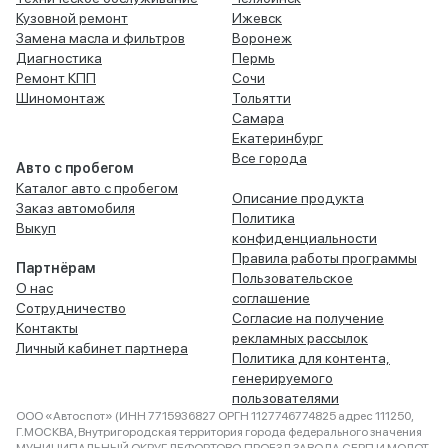
Кузовной ремонт
Ижевск
Замена масла и фильтров
Воронеж
Диагностика
Пермь
Ремонт КПП
Сочи
Шиномонтаж
Тольятти
Самара
Екатеринбург
Все города
Авто с пробегом
Каталог авто с пробегом
Описание продукта
Заказ автомобиля
Политика
Выкуп
конфиденциальности
Правила работы программы
Партнёрам
Пользовательское
О нас
соглашение
Сотрудничество
Согласие на получение
Контакты
рекламных рассылок
Личный кабинет партнера
Политика для контента,
генерируемого
пользователями
ООО «Автоспот» (ИНН 7715936827 ОРГН 1127746774825 адрес 111250,
Г.МОСКВА, Внутригородская территория города федерального значения