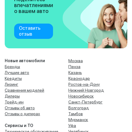
впечатлениями
о вашем авто
Оставить
отзыв
Новые автомобили
Москва
Бренды
Пенза
Лучшие авто
Казань
Кредиты
Краснодар
Лизинг
Ростов-на-Дону
Сравнения моделей
Нижний Новгород
Дилеры
Новосибирск
Трейд-ин
Санкт-Петербург
Отзывы об авто
Волгоград
Отзывы о дилерах
Тамбов
Мурманск
Сервисы и ТО
Уфа
Техническое обслуживание
Челябинск