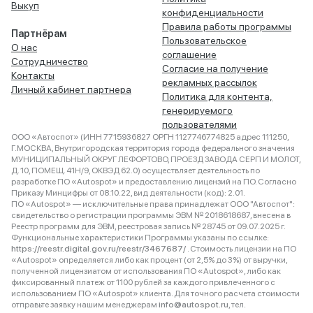
Выкуп
конфиденциальности
Правила работы программы
Партнёрам
Пользовательское
О нас
соглашение
Сотрудничество
Согласие на получение
Контакты
рекламных рассылок
Личный кабинет партнера
Политика для контента,
генерируемого
пользователями
ООО «Автоспот» (ИНН 7715936827 ОРГН 1127746774825 адрес 111250,
Г.МОСКВА, Внутригородская территория города федерального значения
МУНИЦИПАЛЬНЫЙ ОКРУГ ЛЕФОРТОВО, ПРОЕЗД ЗАВОДА СЕРП И МОЛОТ,
Д. 10, ПОМЕЩ. 41Н/9, ОКВЭД 62.0) осуществляет деятельность по
разработке ПО «Autospot» и предоставлению лицензий на ПО. Согласно
Приказу Минцифры от 08.10.22, вид деятельности (код): 2.01.
ПО «Autospot» — исключительные права принадлежат ООО "Автоспот":
свидетельство о регистрации программы ЭВМ № 2018618687, внесена в
Реестр программ для ЭВМ, реестровая запись № 28745 от 09.07.2025 г.
Функциональные характеристики Программы указаны по ссылке:
https://reestr.digital.gov.ru/reestr/3467687/
. Стоимость лицензии на ПО
«Autospot» определяется либо как процент (от 2,5% до 3%) от выручки,
полученной лицензиатом от использования ПО «Autospot», либо как
фиксированный платеж от 1100 рублей за каждого привлеченного с
использованием ПО «Autospot» клиента. Для точного расчета стоимости
отправьте заявку нашим менеджерам
info@autospot.ru
, тел.