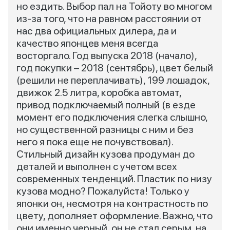
но ездить. Выбор пал на Тойоту во многом
из-за того, что на равном расстоянии от
нас два официальных дилера, да и
качество японцев меня всегда
восторгало. Год выпуска 2018 (начало),
год покупки – 2018 (сентябрь), цвет белый
(решили не переплачивать), 199 лошадок,
движок 2.5 литра, коробка автомат,
привод подключаемый полный (в езде
момент его подключения слегка слышно,
но существенной разницы с ним и без
него я пока еще не почувствовал).
Стильный дизайн кузова продуман до
деталей и выполнен с учетом всех
современных тенденций. Пластик по низу
кузова модно? Пожалуйста! Только у
японки он, несмотря на контрастность по
цвету, дополняет оформление. Важно, что
они именно черный, он не стал серым, на