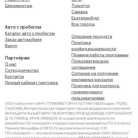
Шиномонтаж
Тольятти
Самара
Екатеринбург
Все города
Авто с пробегом
Каталог авто с пробегом
Описание продукта
Заказ автомобиля
Политика
Выкуп
конфиденциальности
Правила работы программы
Партнёрам
Пользовательское
О нас
соглашение
Сотрудничество
Согласие на получение
Контакты
рекламных рассылок
Личный кабинет партнера
Политика для контента,
генерируемого
пользователями
ООО «Автоспот» (ИНН 7715936827 ОРГН 1127746774825 адрес 111250,
Г.МОСКВА, Внутригородская территория города федерального значения
МУНИЦИПАЛЬНЫЙ ОКРУГ ЛЕФОРТОВО, ПРОЕЗД ЗАВОДА СЕРП И МОЛОТ,
Д. 10, ПОМЕЩ. 41Н/9, ОКВЭД 62.0) осуществляет деятельность по
разработке ПО «Autospot» и предоставлению лицензий на ПО. Согласно
Приказу Минцифры от 08.10.22, вид деятельности (код): 2.01.
ПО «Autospot» — исключительные права принадлежат ООО "Автоспот":