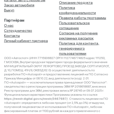
Каталог авто с пробегом
Описание продукта
Заказ автомобиля
Политика
Выкуп
конфиденциальности
Правила работы программы
Партнёрам
Пользовательское
О нас
соглашение
Сотрудничество
Согласие на получение
Контакты
рекламных рассылок
Личный кабинет партнера
Политика для контента,
генерируемого
пользователями
ООО «Автоспот» (ИНН 7715936827 ОРГН 1127746774825 адрес 111250,
Г.МОСКВА, Внутригородская территория города федерального значения
МУНИЦИПАЛЬНЫЙ ОКРУГ ЛЕФОРТОВО, ПРОЕЗД ЗАВОДА СЕРП И МОЛОТ,
Д. 10, ПОМЕЩ. 41Н/9, ОКВЭД 62.0) осуществляет деятельность по
разработке ПО «Autospot» и предоставлению лицензий на ПО. Согласно
Приказу Минцифры от 08.10.22, вид деятельности (код): 2.01.
ПО «Autospot» — исключительные права принадлежат ООО "Автоспот":
свидетельство о регистрации программы ЭВМ № 2018618687, внесена в
Реестр программ для ЭВМ, реестровая запись № 28745 от 09.07.2025 г.
Функциональные характеристики Программы указаны по ссылке:
https://reestr.digital.gov.ru/reestr/3467687/
. Стоимость лицензии на ПО
«Autospot» определяется либо как процент (от 2,5% до 3%) от выручки,
полученной лицензиатом от использования ПО «Autospot», либо как
фиксированный платеж от 1100 рублей за каждого привлеченного с