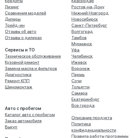
Кредиты
Краснодар
Лизинг
Ростов-на-Дону
Сравнения моделей
Нижний Новгород
Дилеры
Новосибирск
Трейд-ин
Санкт-Петербург
Отзывы об авто
Волгоград
Отзывы о дилерах
Тамбов
Мурманск
Сервисы и ТО
Уфа
Техническое обслуживание
Челябинск
Кузовной ремонт
Ижевск
Замена масла и фильтров
Воронеж
Диагностика
Пермь
Ремонт КПП
Сочи
Шиномонтаж
Тольятти
Самара
Екатеринбург
Все города
Авто с пробегом
Каталог авто с пробегом
Описание продукта
Заказ автомобиля
Политика
Выкуп
конфиденциальности
Правила работы программы