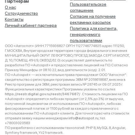
Партнёрам
Пользовательское
О нас
соглашение
Сотрудничество
Согласие на получение
Контакты
рекламных рассылок
Личный кабинет партнера
Политика для контента,
генерируемого
пользователями
ООО «Автоспот» (ИНН 7715936827 ОРГН 1127746774825 адрес 111250,
Г.МОСКВА, Внутригородская территория города федерального значения
МУНИЦИПАЛЬНЫЙ ОКРУГ ЛЕФОРТОВО, ПРОЕЗД ЗАВОДА СЕРП И МОЛОТ,
Д. 10, ПОМЕЩ. 41Н/9, ОКВЭД 62.0) осуществляет деятельность по
разработке ПО «Autospot» и предоставлению лицензий на ПО. Согласно
Приказу Минцифры от 08.10.22, вид деятельности (код): 2.01.
ПО «Autospot» — исключительные права принадлежат ООО "Автоспот":
свидетельство о регистрации программы ЭВМ № 2018618687, внесена в
Реестр программ для ЭВМ, реестровая запись № 28745 от 09.07.2025 г.
Функциональные характеристики Программы указаны по ссылке:
https://reestr.digital.gov.ru/reestr/3467687/
. Стоимость лицензии на ПО
«Autospot» определяется либо как процент (от 2,5% до 3%) от выручки,
полученной лицензиатом от использования ПО «Autospot», либо как
фиксированный платеж от 1100 рублей за каждого привлеченного с
использованием ПО «Autospot» клиента. Для точного расчета стоимости
отправьте заявку нашим менеджерам
info@autospot.ru
, тел.
+78003020583
ПО разработано с использованием технологий: PHP 8, MySQL 8, Angular,
Symfony framework, Yii2 framework.