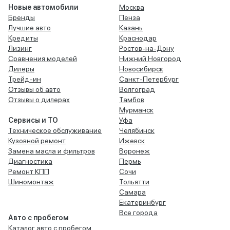
Новые автомобили
Москва
Бренды
Пенза
Лучшие авто
Казань
Кредиты
Краснодар
Лизинг
Ростов-на-Дону
Сравнения моделей
Нижний Новгород
Дилеры
Новосибирск
Трейд-ин
Санкт-Петербург
Отзывы об авто
Волгоград
Отзывы о дилерах
Тамбов
Мурманск
Сервисы и ТО
Уфа
Техническое обслуживание
Челябинск
Кузовной ремонт
Ижевск
Замена масла и фильтров
Воронеж
Диагностика
Пермь
Ремонт КПП
Сочи
Шиномонтаж
Тольятти
Самара
Екатеринбург
Все города
Авто с пробегом
Каталог авто с пробегом