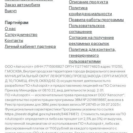
Описание продукта
Заказ автомобиля
Политика
Выкуп
конфиденциальности
Правила работы программы
Партнёрам
Пользовательское
О нас
соглашение
Сотрудничество
Согласие на получение
Контакты
рекламных рассылок
Личный кабинет партнера
Политика для контента,
генерируемого
пользователями
ООО «Автоспот» (ИНН 7715936827 ОРГН 1127746774825 адрес 111250,
Г.МОСКВА, Внутригородская территория города федерального значения
МУНИЦИПАЛЬНЫЙ ОКРУГ ЛЕФОРТОВО, ПРОЕЗД ЗАВОДА СЕРП И МОЛОТ,
Д. 10, ПОМЕЩ. 41Н/9, ОКВЭД 62.0) осуществляет деятельность по
разработке ПО «Autospot» и предоставлению лицензий на ПО. Согласно
Приказу Минцифры от 08.10.22, вид деятельности (код): 2.01.
ПО «Autospot» — исключительные права принадлежат ООО "Автоспот":
свидетельство о регистрации программы ЭВМ № 2018618687, внесена в
Реестр программ для ЭВМ, реестровая запись № 28745 от 09.07.2025 г.
Функциональные характеристики Программы указаны по ссылке:
https://reestr.digital.gov.ru/reestr/3467687/
. Стоимость лицензии на ПО
«Autospot» определяется либо как процент (от 2,5% до 3%) от выручки,
полученной лицензиатом от использования ПО «Autospot», либо как
фиксированный платеж от 1100 рублей за каждого привлеченного с