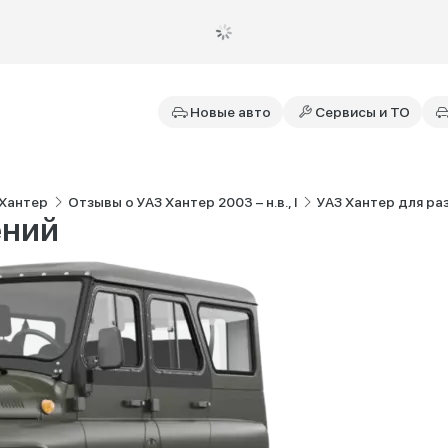
Новые авто
Сервисы и ТО
 Хантер
Отзывы о УАЗ Хантер 2003 – н.в., I
УАЗ Хантер для ра
ений