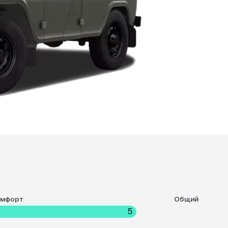
омфорт
Общий
5