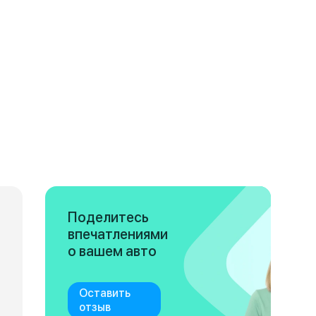
Поделитесь
впечатлениями
о вашем авто
Оставить
отзыв