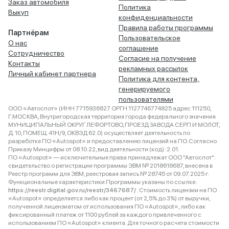
Заказ автомобиля
Политика
Выкуп
конфиденциальности
Правила работы программы
Партнёрам
Пользовательское
О нас
соглашение
Сотрудничество
Согласие на получение
Контакты
рекламных рассылок
Личный кабинет партнера
Политика для контента,
генерируемого
пользователями
ООО «Автоспот» (ИНН 7715936827 ОРГН 1127746774825 адрес 111250,
Г.МОСКВА, Внутригородская территория города федерального значения
МУНИЦИПАЛЬНЫЙ ОКРУГ ЛЕФОРТОВО, ПРОЕЗД ЗАВОДА СЕРП И МОЛОТ,
Д. 10, ПОМЕЩ. 41Н/9, ОКВЭД 62.0) осуществляет деятельность по
разработке ПО «Autospot» и предоставлению лицензий на ПО. Согласно
Приказу Минцифры от 08.10.22, вид деятельности (код): 2.01.
ПО «Autospot» — исключительные права принадлежат ООО "Автоспот":
свидетельство о регистрации программы ЭВМ № 2018618687, внесена в
Реестр программ для ЭВМ, реестровая запись № 28745 от 09.07.2025 г.
Функциональные характеристики Программы указаны по ссылке:
https://reestr.digital.gov.ru/reestr/3467687/
. Стоимость лицензии на ПО
«Autospot» определяется либо как процент (от 2,5% до 3%) от выручки,
полученной лицензиатом от использования ПО «Autospot», либо как
фиксированный платеж от 1100 рублей за каждого привлеченного с
использованием ПО «Autospot» клиента. Для точного расчета стоимости