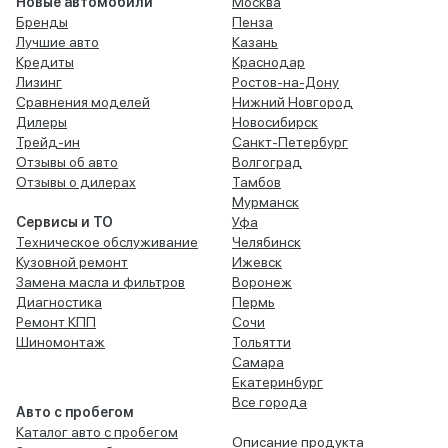
Новые автомобили
Москва
Бренды
Пенза
Лучшие авто
Казань
Кредиты
Краснодар
Лизинг
Ростов-на-Дону
Сравнения моделей
Нижний Новгород
Дилеры
Новосибирск
Трейд-ин
Санкт-Петербург
Отзывы об авто
Волгоград
Отзывы о дилерах
Тамбов
Мурманск
Сервисы и ТО
Уфа
Техническое обслуживание
Челябинск
Кузовной ремонт
Ижевск
Замена масла и фильтров
Воронеж
Диагностика
Пермь
Ремонт КПП
Сочи
Шиномонтаж
Тольятти
Самара
Екатеринбург
Все города
Авто с пробегом
Каталог авто с пробегом
Описание продукта