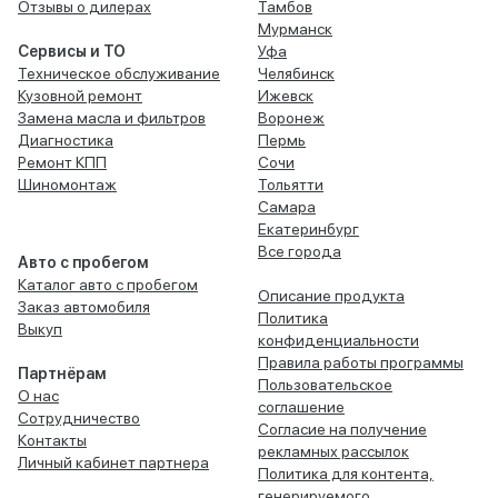
Отзывы о дилерах
Тамбов
Мурманск
Сервисы и ТО
Уфа
Техническое обслуживание
Челябинск
Кузовной ремонт
Ижевск
Замена масла и фильтров
Воронеж
Диагностика
Пермь
Ремонт КПП
Сочи
Шиномонтаж
Тольятти
Самара
Екатеринбург
Все города
Авто с пробегом
Каталог авто с пробегом
Описание продукта
Заказ автомобиля
Политика
Выкуп
конфиденциальности
Правила работы программы
Партнёрам
Пользовательское
О нас
соглашение
Сотрудничество
Согласие на получение
Контакты
рекламных рассылок
Личный кабинет партнера
Политика для контента,
генерируемого