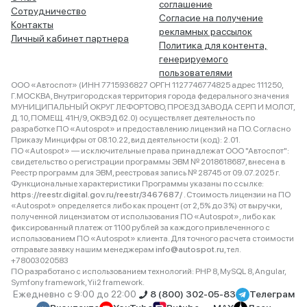
соглашение
Сотрудничество
Согласие на получение
Контакты
рекламных рассылок
Личный кабинет партнера
Политика для контента,
генерируемого
пользователями
ООО «Автоспот» (ИНН 7715936827 ОРГН 1127746774825 адрес 111250,
Г.МОСКВА, Внутригородская территория города федерального значения
МУНИЦИПАЛЬНЫЙ ОКРУГ ЛЕФОРТОВО, ПРОЕЗД ЗАВОДА СЕРП И МОЛОТ,
Д. 10, ПОМЕЩ. 41Н/9, ОКВЭД 62.0) осуществляет деятельность по
разработке ПО «Autospot» и предоставлению лицензий на ПО. Согласно
Приказу Минцифры от 08.10.22, вид деятельности (код): 2.01.
ПО «Autospot» — исключительные права принадлежат ООО "Автоспот":
свидетельство о регистрации программы ЭВМ № 2018618687, внесена в
Реестр программ для ЭВМ, реестровая запись № 28745 от 09.07.2025 г.
Функциональные характеристики Программы указаны по ссылке:
https://reestr.digital.gov.ru/reestr/3467687/
. Стоимость лицензии на ПО
«Autospot» определяется либо как процент (от 2,5% до 3%) от выручки,
полученной лицензиатом от использования ПО «Autospot», либо как
фиксированный платеж от 1100 рублей за каждого привлеченного с
использованием ПО «Autospot» клиента. Для точного расчета стоимости
отправьте заявку нашим менеджерам
info@autospot.ru
, тел.
+78003020583
ПО разработано с использованием технологий: PHP 8, MySQL 8, Angular,
Symfony framework, Yii2 framework.
Ежедневно с 9:00 до 22:00
8 (800) 302-05-83
Телеграм