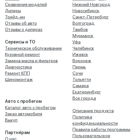
Сравнения моделей
Нижний Новгород
Дилеры
Новосибирск
Трейд-ин
Санкт-Петербург
Отзывы об авто
Волгоград
Отзывы о дилерах
Тамбов
Мурманск
Сервисы и ТО
Уфа
Техническое обслуживание
Челябинск
Кузовной ремонт
Ижевск
Замена масла и фильтров
Воронеж
Диагностика
Пермь
Ремонт КПП
Сочи
Шиномонтаж
Тольятти
Самара
Екатеринбург
Все города
Авто с пробегом
Каталог авто с пробегом
Описание продукта
Заказ автомобиля
Политика
Выкуп
конфиденциальности
Правила работы программы
Партнёрам
Пользовательское
О нас