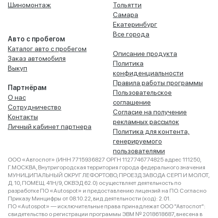
Шиномонтаж
Тольятти
Самара
Екатеринбург
Все города
Авто с пробегом
Каталог авто с пробегом
Описание продукта
Заказ автомобиля
Политика
Выкуп
конфиденциальности
Правила работы программы
Партнёрам
Пользовательское
О нас
соглашение
Сотрудничество
Согласие на получение
Контакты
рекламных рассылок
Личный кабинет партнера
Политика для контента,
генерируемого
пользователями
ООО «Автоспот» (ИНН 7715936827 ОРГН 1127746774825 адрес 111250,
Г.МОСКВА, Внутригородская территория города федерального значения
МУНИЦИПАЛЬНЫЙ ОКРУГ ЛЕФОРТОВО, ПРОЕЗД ЗАВОДА СЕРП И МОЛОТ,
Д. 10, ПОМЕЩ. 41Н/9, ОКВЭД 62.0) осуществляет деятельность по
разработке ПО «Autospot» и предоставлению лицензий на ПО. Согласно
Приказу Минцифры от 08.10.22, вид деятельности (код): 2.01.
ПО «Autospot» — исключительные права принадлежат ООО "Автоспот":
свидетельство о регистрации программы ЭВМ № 2018618687, внесена в