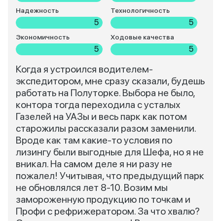
Надежность
Технологичность
5
5
Экономичность
Ходовые качества
5
5
Когда я устроился водителем-
экспедитором, мне сразу сказали, будешь
работать на Полуторке. Выбора не было,
контора тогда переходила с усталых
Газелей на УАЗы и весь парк как потом
старожилы рассказали разом заменили.
Вроде как там какие-то условия по
лизингу были выгодные для Шефа, но я не
вникал. На самом деле я ни разу не
пожалел! Учитывая, что предыдущий парк
не обновлялся лет 8-10. Возим мы
замороженную продукцию по точкам и
Профи с рефрижератором. За что хвалю?