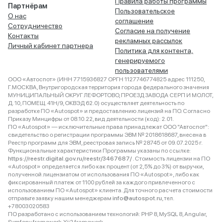
Правила работы программы
Партнёрам
Пользовательское
О нас
соглашение
Сотрудничество
Согласие на получение
Контакты
рекламных рассылок
Личный кабинет партнера
Политика для контента,
генерируемого
пользователями
ООО «Автоспот» (ИНН 7715936827 ОРГН 1127746774825 адрес 111250,
Г.МОСКВА, Внутригородская территория города федерального значения
МУНИЦИПАЛЬНЫЙ ОКРУГ ЛЕФОРТОВО, ПРОЕЗД ЗАВОДА СЕРП И МОЛОТ,
Д. 10, ПОМЕЩ. 41Н/9, ОКВЭД 62.0) осуществляет деятельность по
разработке ПО «Autospot» и предоставлению лицензий на ПО. Согласно
Приказу Минцифры от 08.10.22, вид деятельности (код): 2.01.
ПО «Autospot» — исключительные права принадлежат ООО "Автоспот":
свидетельство о регистрации программы ЭВМ № 2018618687, внесена в
Реестр программ для ЭВМ, реестровая запись № 28745 от 09.07.2025 г.
Функциональные характеристики Программы указаны по ссылке:
https://reestr.digital.gov.ru/reestr/3467687/
. Стоимость лицензии на ПО
«Autospot» определяется либо как процент (от 2,5% до 3%) от выручки,
полученной лицензиатом от использования ПО «Autospot», либо как
фиксированный платеж от 1100 рублей за каждого привлеченного с
использованием ПО «Autospot» клиента. Для точного расчета стоимости
отправьте заявку нашим менеджерам
info@autospot.ru
, тел.
+78003020583
ПО разработано с использованием технологий: PHP 8, MySQL 8, Angular,