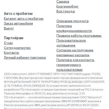
Самара
Екатеринбург
Все города
Авто с пробегом
Каталог авто с пробегом
Описание продукта
Заказ автомобиля
Политика
Выкуп
конфиденциальности
Правила работы программы
Партнёрам
Пользовательское
О нас
соглашение
Сотрудничество
Согласие на получение
Контакты
рекламных рассылок
Личный кабинет партнера
Политика для контента,
генерируемого
пользователями
ООО «Автоспот» (ИНН 7715936827 ОРГН 1127746774825 адрес 111250,
Г.МОСКВА, Внутригородская территория города федерального значения
МУНИЦИПАЛЬНЫЙ ОКРУГ ЛЕФОРТОВО, ПРОЕЗД ЗАВОДА СЕРП И МОЛОТ,
Д. 10, ПОМЕЩ. 41Н/9, ОКВЭД 62.0) осуществляет деятельность по
разработке ПО «Autospot» и предоставлению лицензий на ПО. Согласно
Приказу Минцифры от 08.10.22, вид деятельности (код): 2.01.
ПО «Autospot» — исключительные права принадлежат ООО "Автоспот":
свидетельство о регистрации программы ЭВМ № 2018618687, внесена в
Реестр программ для ЭВМ, реестровая запись № 28745 от 09.07.2025 г.