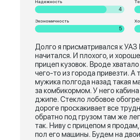
Надежность
Те
4
Экономичность
Хо
5
Долго я присматривался к УАЗ
начитался. И плохого, и хорош
прицеп кузовок. Вроде хватало к
чего-то из города привезти. А 
мужика полгода назад такая ма
за комбикормом. У него кабина
джипе. Стекло лобовое обогрев
дороге проскакивает все трудн
обратно под грузом там же ле
так. Ниву с прицепом я продам
пол его машины. Будем на двои