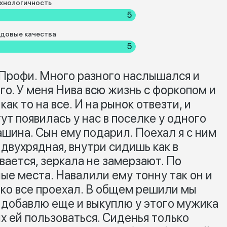
хнологичность
5
довые качества
5
 Профи. Много разного наслышался и
его. У меня Нива всю жизнь с форкопом и
ак то на все. И на рынок отвезти, и
тут появилась у нас в поселке у одного
шина. Сын ему подарил. Поехал я с ним
 двухрядная, внутри сидишь как в
ается, зеркала не замерзают. По
ые места. Навалили ему тонну так он и
гко все проехал. В общем решили мы
, добавлю еще и выкуплю у этого мужика
х ей пользоваться. Сиденья только