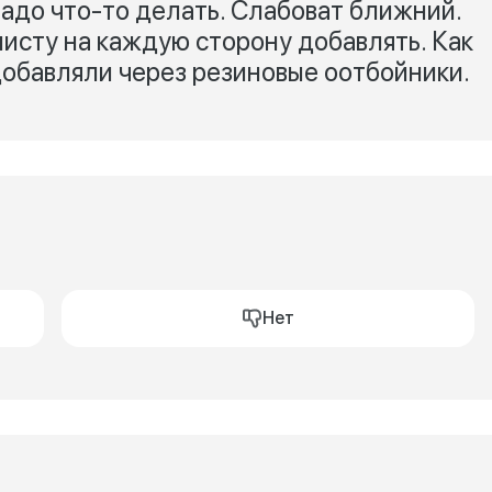
надо что-то делать. Слабоват ближний.
листу на каждую сторону добавлять. Как
добавляли через резиновые оотбойники.
Нет