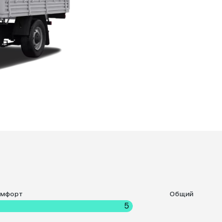
омфорт
Общий
5