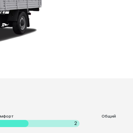
омфорт
Общий
2