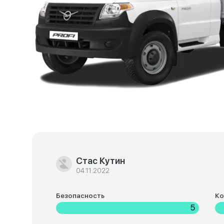
Cтас Кутин
04.11.2022
Безопасность
К
5