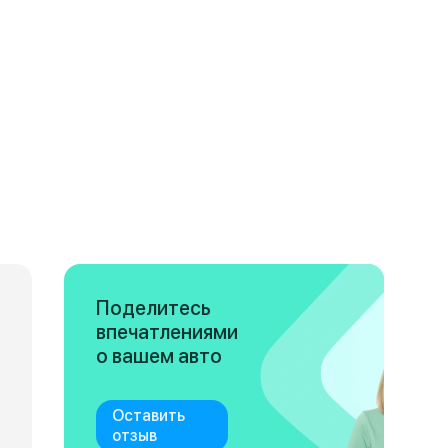
Поделитесь
впечатлениями
о вашем авто
Оставить
отзыв