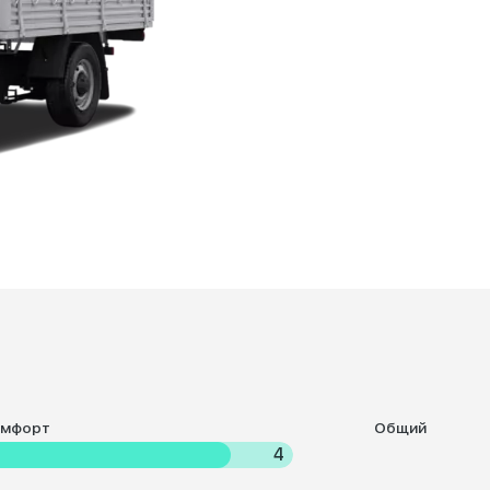
омфорт
Общий
4