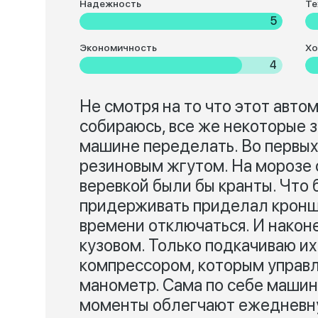
Надежность
Те
5
Экономичность
Хо
4
Не смотря на то что этот автом
собираюсь, все же некоторые 
машине переделать. Во первых
резиновым жгутом. На морозе 
веревкой были бы кранты. Что 
придерживать приделал кронш
времени отключаться. И након
кузовом. Только подкачиваю их
компрессором, которым управл
манометр. Сама по себе машина
моменты облегчают ежедневну