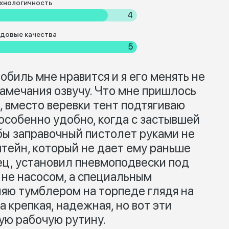
хнологичность
4
довые качества
5
обиль мне нравится и я его менять не
замечания озвучу. Что мне пришлось
, вместо веревки тент подтягиваю
особенно удобно, когда с застывшей
бы заправочный пистолет руками не
тейн, который не дает ему раньше
ец, установил пневмоподвески под
 не насосом, а специальным
яю тумблером на торпеде глядя на
 крепкая, надежная, но вот эти
ю рабочую рутину.