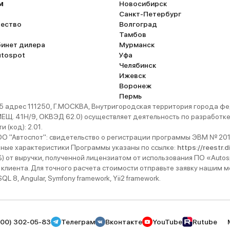
м
Новосибирск
Санкт-Петербург
ество
Волгоград
Тамбов
бинет дилера
Мурманск
utospot
Уфа
Челябинск
Ижевск
Воронеж
Пермь
 адрес 111250, Г.МОСКВА, Внутригородская территория города
. 41Н/9, ОКВЭД 62.0) осуществляет деятельность по разработке 
 (код): 2.01.
 "Автоспот": свидетельство о регистрации программы ЭВМ № 201
ьные характеристики Программы указаны по ссылке:
https://reestr.
%) от выручки, полученной лицензиатом от использования ПО «Autos
 клиента. Для точного расчета стоимости отправьте заявку нашим
 8, Angular, Symfony framework, Yii2 framework.
800) 302-05-83
Телеграм
Вконтакте
YouTube
Rutube