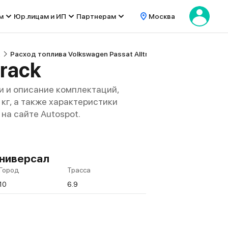
м
Юр.лицам и ИП
Партнерам
Москва
Расход топлива Volkswagen Passat Alltrack
track
и и описание комплектаций,
 кг, а также характеристики
на сайте Autospot.
 Универсал
Город
Трасса
10
6.9