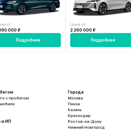
важды
зеркалам, но дополнительно мы установи
БО и кататься
парктроники и камеры заднего вида. Руль 
чувствительный. Отлично работает обогре
К эксплуатации нет вообще никаких вопро
несмотря на то что очень много ездим, п
на от
Цена от
ТО и так по мелочи. Машину рекомендуем
890 000 ₽
2 260 000 ₽
кого важны те параметры, которые я указ
Подробнее
Подробнее
но с прожорливостью четырехколесного 
мириться тоже придётся.
обегом
Города
то с пробегом
Москва
омобиля
Пенза
Казань
Краснодар
 и ИП
Ростов-на-Дону
Нижний Новгород