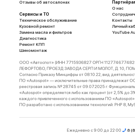
Отзывы об автосалонах
Партнёра
О нас
Сервисы и ТО
Сотруднич
Техническое обслуживание
Контакты
Кузовной ремонт
Личный ка
Замена масла и фильтров
YouTube A
Диагностика
Ремонт КПП
Шиномонтаж
ООО «Автоспот» (ИНН 7715936827 ОРГН 1127746774825
ЛЕФОРТОВО, ПРОЕЗД ЗАВОДА СЕРП И МОЛОТ, Д. 10, ПОМЕЩ
Согласно Приказу Минцифры от 08.10.22, вид деятельности
ПО «Autospot» — исключительные права принадлежат ООО
реестровая запись № 28745 от 09.07.2025 г. Функционал
«Autospot» определяется либо как процент (от 2,5% до 3
каждого привлеченного с использованием ПО «Autospot»
ПО разработано с использованием технологий: PHP 8, MySQL
Ежедневно с 9:00 до 22:00
8 (