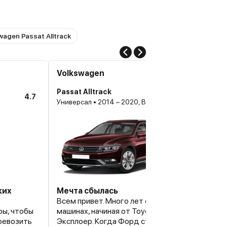
agen Passat Alltrack
Volkswagen
Passat Alltrack
4.7
Универсал • 2014 – 2020, B8
ких
Мечта сбылась
Всем привет. Много лет ездил на самых разны
ры, чтобы
машинах, начиная от Toyota и заканчивая Ford
еревозить
Эксплоер. Когда Форд стал понемногу сдават