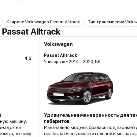
Клиренс Volkswagen Passat Alltrack
Тип трансмиссии Volksw
Passat Alltrack
Volkswagen
Passat Alltrack
4.3
Универсал • 2014 – 2020, B8
и
Удивительная маневренность для та
ную машину,
габаритов
оездок на
Изначально модель бралась под парамет
 немца, потому
она была очень вместительной и могла п