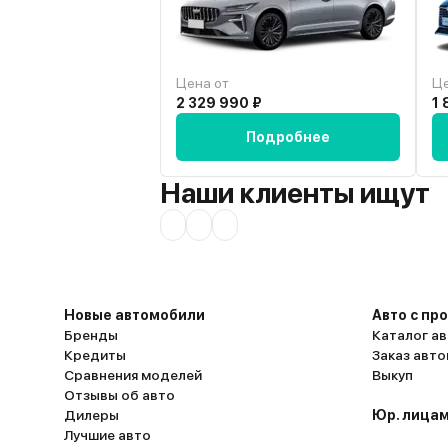
собственной невнимательности, и д
габаритах. Планирую устанавливать Г
дальше, но уже более экономично.
Цена от
Це
2 329 990 ₽
1 
Подробнее
Наши клиенты ищут
Новые автомобили
Авто с пр
Бренды
Каталог ав
Кредиты
Заказ авт
Сравнения моделей
Выкуп
Отзывы об авто
Дилеры
Юр. лицам
Лучшие авто