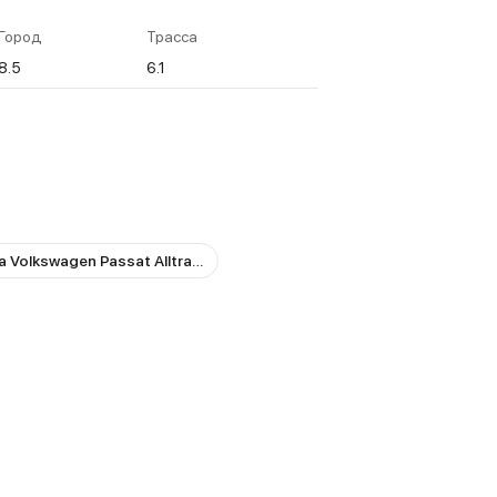
Город
Трасса
8.5
6.1
Объемы багажника Volkswagen Passat Alltrack