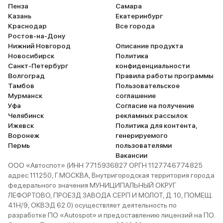
Пенза
Самара
Казань
Екатеринбург
Краснодар
Все города
Ростов-на-Дону
Нижний Новгород
Описание продукта
Новосибирск
Политика
Санкт-Петербург
конфиденциальности
Волгоград
Правила работы программы
Тамбов
Пользовательское
Мурманск
соглашение
Уфа
Согласие на получение
Челябинск
рекламных рассылок
Ижевск
Политика для контента,
Воронеж
генерируемого
Пермь
пользователями
Вакансии
ООО «Автоспот» (ИНН 7715936827 ОРГН 1127746774825
адрес 111250, Г.МОСКВА, Внутригородская территория города
федерального значения МУНИЦИПАЛЬНЫЙ ОКРУГ
ЛЕФОРТОВО, ПРОЕЗД ЗАВОДА СЕРП И МОЛОТ, Д. 10, ПОМЕЩ.
41Н/9, ОКВЭД 62.0) осуществляет деятельность по
разработке ПО «Autospot» и предоставлению лицензий на ПО.