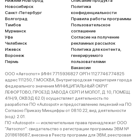
Нижний Новгород
Описание продукта
Новосибирск
Политика
Санкт-Петербург
конфиденциальности
Волгоград
Правила работы программы
Тамбов
Пользовательское
Мурманск
соглашение
Уфа
Согласие на получение
Челябинск
рекламных рассылок
Ижевск
Политика для контента,
Воронеж
генерируемого
Пермь
пользователями
Вакансии
ООО «Автоспот» (ИНН 7715936827 ОРГН 1127746774825
адрес 111250, Г.МОСКВА, Внутригородская территория города
федерального значения МУНИЦИПАЛЬНЫЙ ОКРУГ
ЛЕФОРТОВО, ПРОЕЗД ЗАВОДА СЕРП И МОЛОТ, Д. 10, ПОМЕЩ.
41Н/9, ОКВЭД 62.0) осуществляет деятельность по
разработке ПО «Autospot» и предоставлению лицензий на ПО.
Согласно Приказу Минцифры от 08.10.22, вид деятельности
(код): 2.01.
ПО «Autospot» — исключительные права принадлежат ООО
"Автоспот": свидетельство о регистрации программы ЭВМ №
2018618687, внесена в Реестр программ для ЭВМ, реестровая