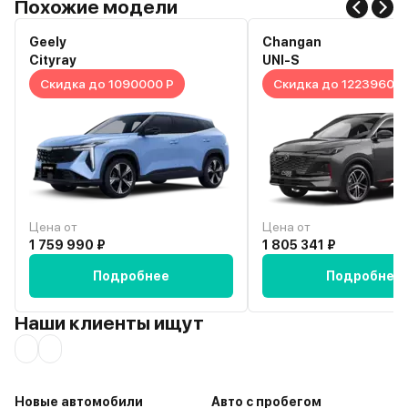
Похожие модели
Geely
Changan
Cityray
UNI-S
Скидка до 1090000 Р
Скидка до 1223960 Р
Цена от
Цена от
1 759 990 ₽
1 805 341 ₽
Подробнее
Подробнее
Наши клиенты ищут
Новые автомобили
Авто с пробегом