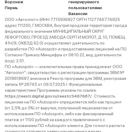
Воронеж
генерируемого
Пермь
пользователями
Вакансии
ООО «Автоспот» (ИНН 7715936827 ОРГН 1127746774825
адрес 111250, Г.МОСКВА, Внутригородская территория города
федерального значения МУНИЦИПАЛЬНЫЙ ОКРУГ
ЛЕФОРТОВО, ПРОЕЗД ЗАВОДА СЕРП И МОЛОТ, Д. 10, ПОМЕЩ.
41Н/9, ОКВЭД 62.0) осуществляет деятельность по
разработке ПО «Autospot» и предоставлению лицензий на ПО.
Согласно Приказу Минцифры от 08.10.22, вид деятельности
(код): 2.01.
ПО «Autospot» — исключительные права принадлежат ООО
"Автоспот": свидетельство о регистрации программы ЭВМ №
2018618687, внесена в Реестр программ для ЭВМ, реестровая
запись № 28745 от 09.07.2025 г. Функциональные
характеристики Программы указаны по ссылке:
https://reestr.digital.gov.ru/reestr/3467687/
. Стоимость
лицензии на ПО «Autospot» определяется либо как процент
(от 2,5% до 3%) от выручки, полученной лицензиатом от
использования ПО «Autospot», либо как фиксированный
платеж от 1100 рублей за каждого привлеченного с
использованием ПО «Autospot» клиента. Для точного расчета
стоимости отправьте заявку нашим менеджерам