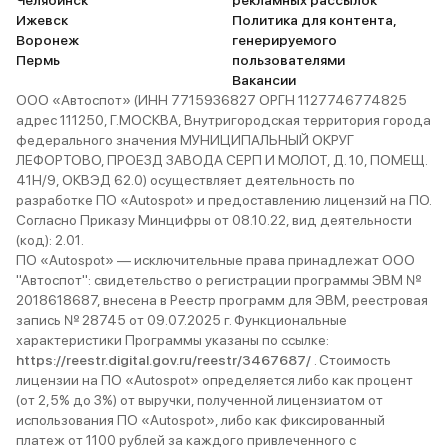
Челябинск
рекламных рассылок
Ижевск
Политика для контента,
Воронеж
генерируемого
Пермь
пользователями
Вакансии
ООО «Автоспот» (ИНН 7715936827 ОРГН 1127746774825
адрес 111250, Г.МОСКВА, Внутригородская территория города
федерального значения МУНИЦИПАЛЬНЫЙ ОКРУГ
ЛЕФОРТОВО, ПРОЕЗД ЗАВОДА СЕРП И МОЛОТ, Д. 10, ПОМЕЩ.
41Н/9, ОКВЭД 62.0) осуществляет деятельность по
разработке ПО «Autospot» и предоставлению лицензий на ПО.
Согласно Приказу Минцифры от 08.10.22, вид деятельности
(код): 2.01.
ПО «Autospot» — исключительные права принадлежат ООО
"Автоспот": свидетельство о регистрации программы ЭВМ №
2018618687, внесена в Реестр программ для ЭВМ, реестровая
запись № 28745 от 09.07.2025 г. Функциональные
характеристики Программы указаны по ссылке:
https://reestr.digital.gov.ru/reestr/3467687/
. Стоимость
лицензии на ПО «Autospot» определяется либо как процент
(от 2,5% до 3%) от выручки, полученной лицензиатом от
использования ПО «Autospot», либо как фиксированный
платеж от 1100 рублей за каждого привлеченного с