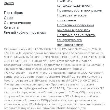
Политика
Выкуп
конфиденциальности
Правила работы программы
Партнёрам
Пользовательское
О нас
соглашение
Сотрудничество
Согласие на получение
Контакты
рекламных рассылок
Личный кабинет партнера
Политика для контента,
генерируемого
пользователями
ООО «Автоспот» (ИНН 7715936827 ОРГН 1127746774825 адрес 111250,
Г.МОСКВА, Внутригородская территория города федерального значения
МУНИЦИПАЛЬНЫЙ ОКРУГ ЛЕФОРТОВО, ПРОЕЗД ЗАВОДА СЕРП И МОЛОТ,
Д. 10, ПОМЕЩ. 41Н/9, ОКВЭД 62.0) осуществляет деятельность по
разработке ПО «Autospot» и предоставлению лицензий на ПО. Согласно
Приказу Минцифры от 08.10.22, вид деятельности (код): 2.01.
ПО «Autospot» — исключительные права принадлежат ООО "Автоспот":
свидетельство о регистрации программы ЭВМ № 2018618687, внесена в
Реестр программ для ЭВМ, реестровая запись № 28745 от 09.07.2025 г.
Функциональные характеристики Программы указаны по ссылке:
https://reestr.digital.gov.ru/reestr/3467687/
. Стоимость лицензии на ПО
«Autospot» определяется либо как процент (от 2,5% до 3%) от выручки,
полученной лицензиатом от использования ПО «Autospot», либо как
фиксированный платеж от 1100 рублей за каждого привлеченного с
использованием ПО «Autospot» клиента. Для точного расчета стоимости
отправьте заявку нашим менеджерам
info@autospot.ru
, тел.