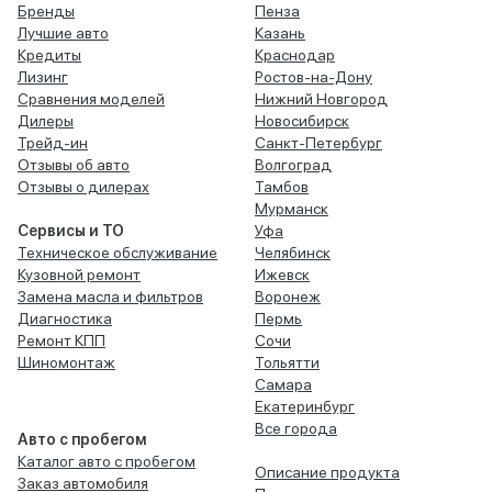
Бренды
Пенза
Лучшие авто
Казань
Кредиты
Краснодар
Лизинг
Ростов-на-Дону
Сравнения моделей
Нижний Новгород
Дилеры
Новосибирск
Трейд-ин
Санкт-Петербург
Отзывы об авто
Волгоград
Отзывы о дилерах
Тамбов
Мурманск
Сервисы и ТО
Уфа
Техническое обслуживание
Челябинск
Кузовной ремонт
Ижевск
Замена масла и фильтров
Воронеж
Диагностика
Пермь
Ремонт КПП
Сочи
Шиномонтаж
Тольятти
Самара
Екатеринбург
Все города
Авто с пробегом
Каталог авто с пробегом
Описание продукта
Заказ автомобиля