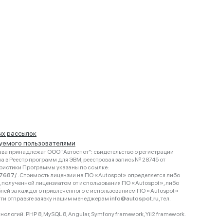
ых рассылок
руемого пользователями
ва принадлежат ООО "Автоспот": свидетельство о регистрации
 в Реестр программ для ЭВМ, реестровая запись № 28745 от
еристики Программы указаны по ссылке:
467687/
. Стоимость лицензии на ПО «Autospot» определяется либо
ки, полученной лицензиатом от использования ПО «Autospot», либо
блей за каждого привлеченного с использованием ПО «Autospot»
сти отправьте заявку нашим менеджерам
info@autospot.ru
, тел.
логий: PHP 8, MySQL 8, Angular, Symfony framework, Yii2 framework.