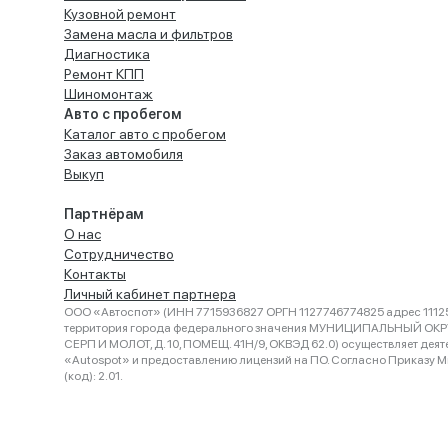
Кузовной ремонт
Замена масла и фильтров
Диагностика
Ремонт КПП
Шиномонтаж
Авто с пробегом
Каталог авто с пробегом
Заказ автомобиля
Выкуп
Партнёрам
О нас
Сотрудничество
Контакты
Личный кабинет партнера
ООО «Автоспот» (ИНН 7715936827 ОРГН 1127746774825 адрес 11125
территория города федерального значения МУНИЦИПАЛЬНЫЙ ОК
СЕРП И МОЛОТ, Д. 10, ПОМЕЩ. 41Н/9, ОКВЭД 62.0) осуществляет деят
«Autospot» и предоставлению лицензий на ПО. Согласно Приказу Ми
(код): 2.01.