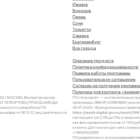
Ижевск
Воронеж
Пермь
Сочи
Тольятти
Самара
Екатеринбург
Все города
Описание продукта
Политика конфиденциальности
Правила работы программы
Пользовательское соглашение
Согласие на получение рекламн
Политика для контента, генери
0, Г.МОСКВА, Внутригородская
ПО «Autospot» — исключительные пра
РУГ ЛЕФОРТОВО, ПРОЕЗД ЗАВОДА
программы ЭВМ № 2018618687, внесена
ельность по разработке ПО
09.07.2025 г. Функциональные характ
нцифры от 08.10.22, вид деятельности
https://reestr.digital.gov.ru/reestr/3
как процент (от 2,5% до 3%) от выруч
как фиксированный платеж от 1100 ру
клиента. Для точного расчета стоимо
+78003020583
ПО разработано с использованием техно