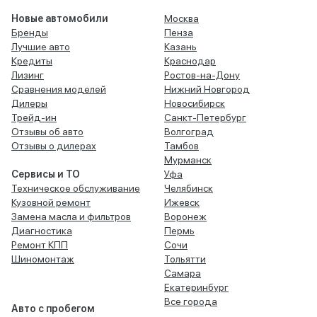
Новые автомобили
Москва
Бренды
Пенза
Лучшие авто
Казань
Кредиты
Краснодар
Лизинг
Ростов-на-Дону
Сравнения моделей
Нижний Новгород
Дилеры
Новосибирск
Трейд-ин
Санкт-Петербург
Отзывы об авто
Волгоград
Отзывы о дилерах
Тамбов
Мурманск
Сервисы и ТО
Уфа
Техническое обслуживание
Челябинск
Кузовной ремонт
Ижевск
Замена масла и фильтров
Воронеж
Диагностика
Пермь
Ремонт КПП
Сочи
Шиномонтаж
Тольятти
Самара
Екатеринбург
Все города
Авто с пробегом