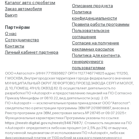
Каталог авто с пробегом
Описание продукта
Заказ автомобиля
Политика
Выкуп
конфиденциальности
Правила работы программы
Партнёрам
Пользовательское
О нас
соглашение
Сотрудничество
Согласие на получение
Контакты
рекламных рассылок
Личный кабинет партнера
Политика для контента,
генерируемого
пользователями
ООО «Автоспот» (ИНН 7715936827 ОРГН 1127746774825 адрес 111250,
Г.МОСКВА, Внутригородская территория города федерального значения
МУНИЦИПАЛЬНЫЙ ОКРУГ ЛЕФОРТОВО, ПРОЕЗД ЗАВОДА СЕРП И МОЛОТ,
Д. 10, ПОМЕЩ. 41Н/9, ОКВЭД 62.0) осуществляет деятельность по
разработке ПО «Autospot» и предоставлению лицензий на ПО. Согласно
Приказу Минцифры от 08.10.22, вид деятельности (код): 2.01.
ПО «Autospot» — исключительные права принадлежат ООО "Автоспот":
свидетельство о регистрации программы ЭВМ № 2018618687, внесена в
Реестр программ для ЭВМ, реестровая запись № 28745 от 09.07.2025 г.
Функциональные характеристики Программы указаны по ссылке:
https://reestr.digital.gov.ru/reestr/3467687/
. Стоимость лицензии на ПО
«Autospot» определяется либо как процент (от 2,5% до 3%) от выручки,
полученной лицензиатом от использования ПО «Autospot», либо как
фиксированный платеж от 1100 рублей за каждого привлеченного с