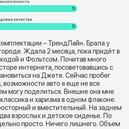
хнологичность
5
довые качества
5
комплектации – ТрендЛайн. Брала у
ороде. Ждала 2 месяца, пока придёт в
кодой и Фольтсом. Почитав много
торе интернета, посоветовавшись с
тановиться на Джете. Сейчас пробег
, возможности авто я еще не все
ем могу поделиться. Внешне она мне
 классика и харизма в одном флаконе.
просторный и вместительный. На заднем
ва взрослых и детское сиденье. По
дельно просто. Ничего лишнего. Объем