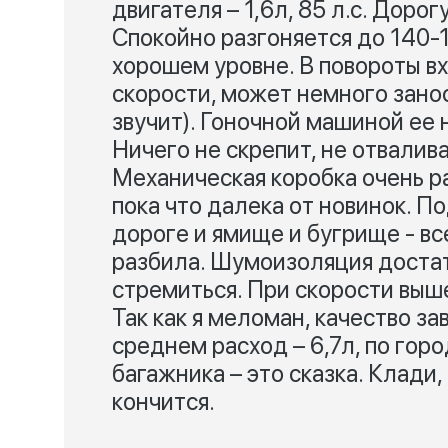
двигателя – 1,6л, 85 л.с. Доро
Спокойно разгоняется до 140-1
хорошем уровне. В повороты в
скорости, может немного занос
звучит). Гоночной машиной ее н
Ничего не скрепит, не отвалив
Механическая коробка очень ра
пока что далека от новинок. П
дороге и ямище и бугрище - вс
разбила. Шумоизоляция достато
стремиться. При скорости выше
Так как я меломан, качество за
среднем расход – 6,7л, по горо
багажника – это сказка. Клади,
кончится.