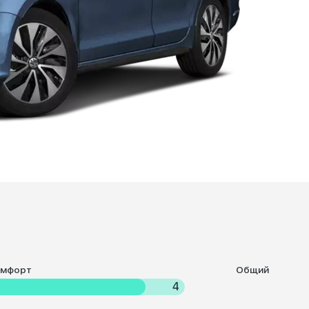
омфорт
Общий
4