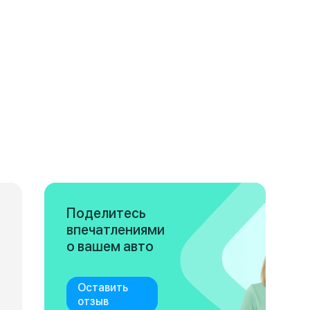
Поделитесь
впечатлениями
о вашем авто
Оставить
отзыв