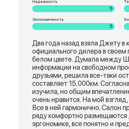
Надежность
Те
5
Экономичность
Хо
5
Два года назад взяла Джету в 
официального дилера в своем г
белом цвете. Думала между Ш
информации на свободном прос
друзьями, решила все-таки ос
составляет 15.000км. Согласна
изучила, но общим впечатлени
очень нравится. На мой взгляд,
Все в ней гармонично. Салон 
ряду комфортно размещаются д
эргономике, все понятно и пре