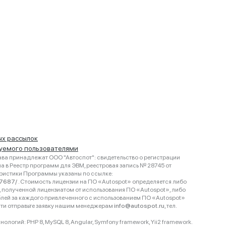
ых рассылок
руемого пользователями
ва принадлежат ООО "Автоспот": свидетельство о регистрации
 в Реестр программ для ЭВМ, реестровая запись № 28745 от
еристики Программы указаны по ссылке:
467687/
. Стоимость лицензии на ПО «Autospot» определяется либо
ки, полученной лицензиатом от использования ПО «Autospot», либо
блей за каждого привлеченного с использованием ПО «Autospot»
сти отправьте заявку нашим менеджерам
info@autospot.ru
, тел.
логий: PHP 8, MySQL 8, Angular, Symfony framework, Yii2 framework.