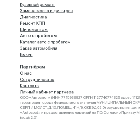
Кузовной ремонт
Замена масла и фильтров
Диагностика
Ремонт КПП
Шиномонтаж
Авто с пробегом
Каталог авто с пробегом
Заказ автомобиля
Выкуп
Партнёрам
О нас
Сотрудничество
Контакты
Личный кабинет партнера
ООО «Автоспот» (ИНН 7715936827 ОРГН 1127746774825 адрес 11125
территория города федерального значения МУНИЦИПАЛЬНЫЙ ОК
СЕРП И МОЛОТ, Д. 10, ПОМЕЩ. 41Н/9, ОКВЭД 62.0) осуществляет деят
«Autospot» и предоставлению лицензий на ПО. Согласно Приказу Ми
(код): 2.01.