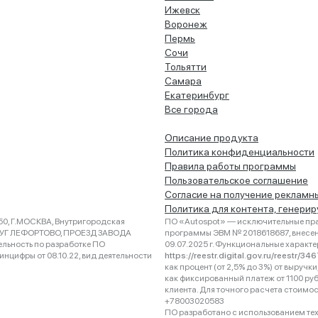
Ижевск
Воронеж
Пермь
Сочи
Тольятти
Самара
Екатеринбург
Все города
Описание продукта
Политика конфиденциальности
Правила работы программы
Пользовательское соглашение
Согласие на получение рекламн
Политика для контента, генери
0, Г.МОСКВА, Внутригородская
ПО «Autospot» — исключительные пра
РУГ ЛЕФОРТОВО, ПРОЕЗД ЗАВОДА
программы ЭВМ № 2018618687, внесена
ельность по разработке ПО
09.07.2025 г. Функциональные характ
нцифры от 08.10.22, вид деятельности
https://reestr.digital.gov.ru/reestr/3
как процент (от 2,5% до 3%) от выруч
как фиксированный платеж от 1100 ру
клиента. Для точного расчета стоимо
+78003020583
ПО разработано с использованием техно