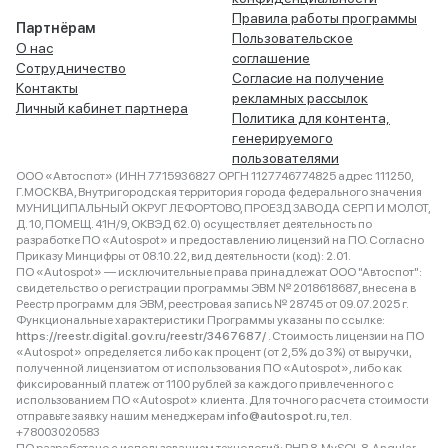
Правила работы программы
Партнёрам
Пользовательское
О нас
соглашение
Сотрудничество
Согласие на получение
Контакты
рекламных рассылок
Личный кабинет партнера
Политика для контента,
генерируемого
пользователями
ООО «Автоспот» (ИНН 7715936827 ОРГН 1127746774825 адрес 111250,
Г.МОСКВА, Внутригородская территория города федерального значения
МУНИЦИПАЛЬНЫЙ ОКРУГ ЛЕФОРТОВО, ПРОЕЗД ЗАВОДА СЕРП И МОЛОТ,
Д. 10, ПОМЕЩ. 41Н/9, ОКВЭД 62.0) осуществляет деятельность по
разработке ПО «Autospot» и предоставлению лицензий на ПО. Согласно
Приказу Минцифры от 08.10.22, вид деятельности (код): 2.01.
ПО «Autospot» — исключительные права принадлежат ООО "Автоспот":
свидетельство о регистрации программы ЭВМ № 2018618687, внесена в
Реестр программ для ЭВМ, реестровая запись № 28745 от 09.07.2025 г.
Функциональные характеристики Программы указаны по ссылке:
https://reestr.digital.gov.ru/reestr/3467687/
. Стоимость лицензии на ПО
«Autospot» определяется либо как процент (от 2,5% до 3%) от выручки,
полученной лицензиатом от использования ПО «Autospot», либо как
фиксированный платеж от 1100 рублей за каждого привлеченного с
использованием ПО «Autospot» клиента. Для точного расчета стоимости
отправьте заявку нашим менеджерам
info@autospot.ru
, тел.
+78003020583