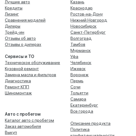
Лучшие авто
Казань
Кредиты
Краснодар
Лизинг
Ростов-на-Дону
Сравнения моделей
Нижний Новгород
Дилеры
Новосибирск
Трейд-ин
Санкт-Петербург
Отзывы об авто
Волгоград
Отзывы о дилерах
Тамбов
Мурманск
Сервисы и ТО
Уфа
Техническое обслуживание
Челябинск
Кузовной ремонт
Ижевск
Замена масла и фильтров
Воронеж
Диагностика
Пермь
Ремонт КПП
Сочи
Шиномонтаж
Тольятти
Самара
Екатеринбург
Все города
Авто с пробегом
Каталог авто с пробегом
Описание продукта
Заказ автомобиля
Политика
Выкуп
конфиденциальности